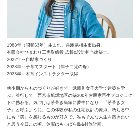
1988年（昭和63年）生まれ。兵庫県相生市出身。
有限会社ひまわり工房取締役 広報&設計担当建築士。
2022年～自邸家づくり
2023年～子育てスタート（年子二児の母）
2025年～木育インストラクター取得
幼少期からものづくりが好きで、武庫川女子大学で建築を学
ぶ。並行して、西宮市船坂地区の築200年古民家再生プロジェク
トに携わる。気づけば茅葺き民家に夢中になり、『茅葺き女
子』と呼ぶように。この体験が私の住宅設計の原点。朽ちる中
にも『美』を感じるものが好きで、私もそんな人生を築きたい
と思う今日この頃。休暇はもっぱら島&村旅計画。