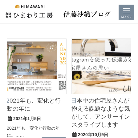
コ
ン
テ
ン
ツ
へ
ス
キ
2021年も、変化と行
日本中の住宅屋さんが
ッ
動の年に。
抱える課題なような気
プ
がして、アンサーイン
2021年1月5日
スタライブします。
2021年も、変化と行動の年
2020年10月9日
に。……