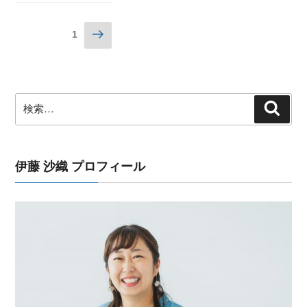
投
次
固定ページ
1
の
稿
ペ
ナ
ー
ビ
ジ
検
検
ゲ
索
索:
ー
シ
ョ
伊藤 沙織 プロフィール
ン