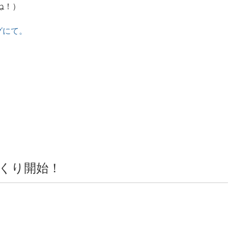
ね！）
グにて。
くり開始！