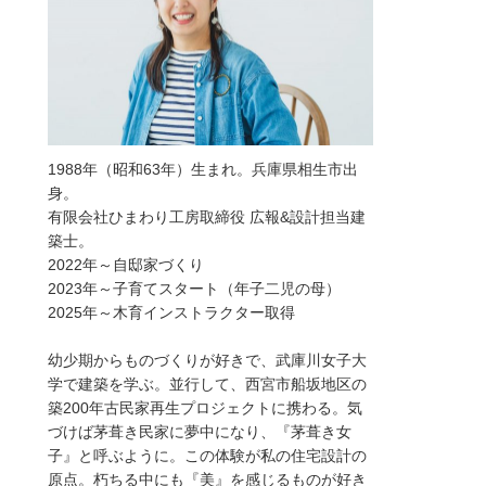
1988年（昭和63年）生まれ。兵庫県相生市出
身。
有限会社ひまわり工房取締役 広報&設計担当建
築士。
2022年～自邸家づくり
2023年～子育てスタート（年子二児の母）
2025年～木育インストラクター取得
幼少期からものづくりが好きで、武庫川女子大
学で建築を学ぶ。並行して、西宮市船坂地区の
築200年古民家再生プロジェクトに携わる。気
づけば茅葺き民家に夢中になり、『茅葺き女
子』と呼ぶように。この体験が私の住宅設計の
原点。朽ちる中にも『美』を感じるものが好き