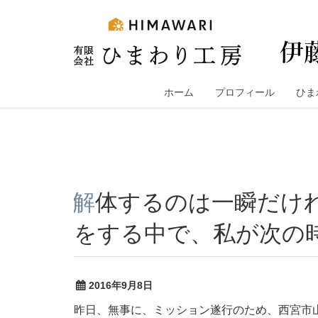
コ
ン
テ
ン
ツ
へ
ホーム
プロフィール
ひま
ス
キ
ッ
プ
解体するのは一瞬だけれど、手間のかかる古民家再生
をする中で、私が次の
2016年9月8日
昨日、無事に、ミッション遂行のため、西宮市