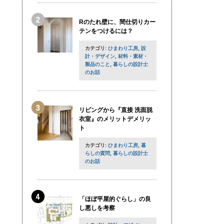
Rのたれ壁に、間仕切りカー
テンをつけるには？
カテゴリ:
ひまわり工房
,
設
計・デザイン
,
材料・素材・
製品のこと
,
暮らしの設計士
のお話
リビングから『直接 洗面脱
衣室』のメリットデメリッ
ト
カテゴリ:
ひまわり工房
,
暮
らしの質問
,
暮らしの設計士
のお話
「ほぼ平屋的ぐらし」の良
し悪しを考察