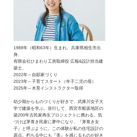
1988年（昭和63年）生まれ。兵庫県相生市出
身。
有限会社ひまわり工房取締役 広報&設計担当建
築士。
2022年～自邸家づくり
2023年～子育てスタート（年子二児の母）
2025年～木育インストラクター取得
幼少期からものづくりが好きで、武庫川女子大
学で建築を学ぶ。並行して、西宮市船坂地区の
築200年古民家再生プロジェクトに携わる。気
づけば茅葺き民家に夢中になり、『茅葺き女
子』と呼ぶように。この体験が私の住宅設計の
原点。朽ちる中にも『美』を感じるものが好き