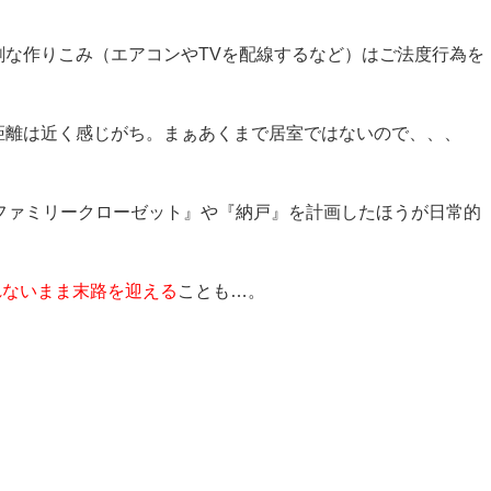
剰な作りこみ（エアコンやTVを配線するなど）はご法度行為を
照明距離は近く感じがち。まぁあくまで居室ではないので、、、
『ファミリークローゼット』や『納戸』を計画したほうが日常的
れないまま末路を迎える
ことも…。