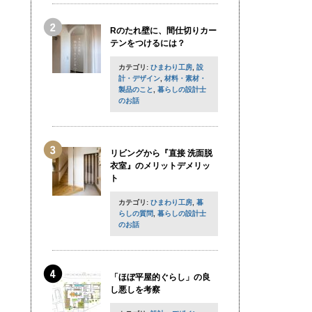
Rのたれ壁に、間仕切りカー
テンをつけるには？
カテゴリ:
ひまわり工房
,
設
計・デザイン
,
材料・素材・
製品のこと
,
暮らしの設計士
のお話
リビングから『直接 洗面脱
衣室』のメリットデメリッ
ト
カテゴリ:
ひまわり工房
,
暮
らしの質問
,
暮らしの設計士
のお話
「ほぼ平屋的ぐらし」の良
し悪しを考察