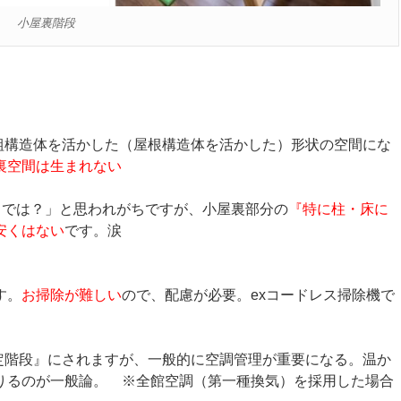
小屋裏階段
組構造体を活かした（屋根構造体を活かした）形状の空間にな
裏空間は生まれない
までは？」と思われがちですが、小屋裏部分の
『特に柱・床に
安くはない
です。涙
す。
お掃除が難しい
ので、配慮が必要。exコードレス掃除機で
定階段』にされますが、一般的に空調管理が重要になる。温か
りるのが一般論。 ※全館空調（第一種換気）を採用した場合