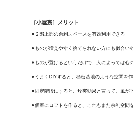
［小屋裏］メリット
⚫︎２階上部の余剰スペースを有効利用できる
⚫︎ものが増えやすく捨てられない方にも似合い
⚫︎ものが置けるというだけで、人によっては心
⚫︎うまくDIYすると、秘密基地のような空間を
⚫︎固定階段にすると、煙突効果と言って、風が
⚫︎個室にロフトを作ると、これもまた余剰空間