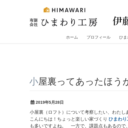
コ
ン
テ
ン
ツ
へ
ホーム
プロフィール
ひま
ス
キ
ッ
プ
小屋裏ってあったほう
2019年5月28日
小屋裏（ロフト）について考察したい、わたし
こんにちは！ちょっと楽しい家づくり
ひまわり
も多いですよね。 一方で、課題点もあるので