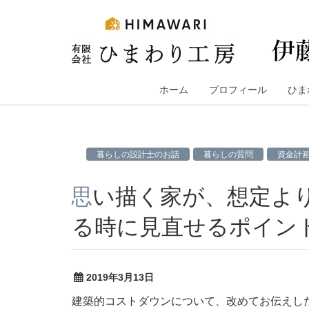
コ
ン
テ
ン
ツ
へ
ホーム
プロフィール
ひま
ス
キ
ッ
暮らしの設計士のお話
暮らしの質問
資金計
プ
思い描く家が、想定よりも200万円くらいオーバーす
る時に見直せるポイン
2019年3月13日
建築的コストダウンについて、改めてお伝えし