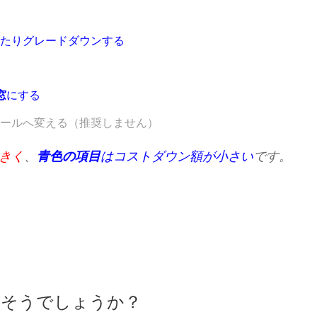
たりグレードダウンする
窓
にする
ールへ変える（推奨しません）
きく
、
青色の項目
はコストダウン額が小さい
です。
きそうでしょうか？