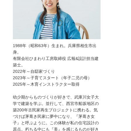
1988年（昭和63年）生まれ。兵庫県相生市出
身。
有限会社ひまわり工房取締役 広報&設計担当建
築士。
2022年～自邸家づくり
2023年～子育てスタート（年子二児の母）
2025年～木育インストラクター取得
幼少期からものづくりが好きで、武庫川女子大
学で建築を学ぶ。並行して、西宮市船坂地区の
築200年古民家再生プロジェクトに携わる。気
づけば茅葺き民家に夢中になり、『茅葺き女
子』と呼ぶように。この体験が私の住宅設計の
原点。朽ちる中にも『美』を感じるものが好き