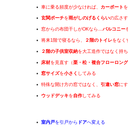
車に乗る頻度が少なければ、
カーポート
を
玄関ポーチ
を
雨がしのげるくらい
の広さす
窓からの布団干しがOKなら…
バルコニー
将来1階で寝るなら、
２階のトイレ
をなく
２階の子供室収納
を大工造作ではなく持ち
床材
を見直す（
栗・松・複合フローロング
窓サイズ
を
小さく
してみる
特殊な開け方の窓ではなく、
引違い窓
にす
ウッドデッキ
を
自作
してみる
室内戸
を引戸から
ドア
へ変える