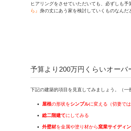
ヒアリングをさせていただいても、必ずしも予
ら』
身の丈にあう家を検討していくものなんだ
予算より200万円くらいオー
下記の建築的項目を見直してみましょう。（一
屋根
の形状を
シンプル
に変える（切妻では
総二階建て
にしてみる
外壁材
を金属や塗り材から
窯業サイディン