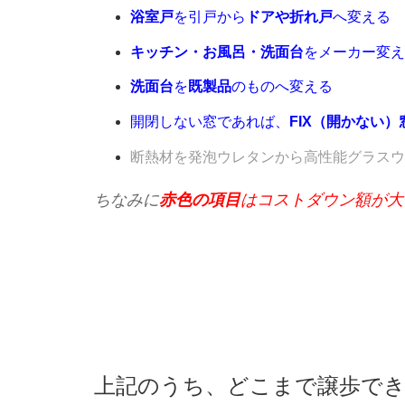
浴室戸
を引戸から
ドアや折れ戸
へ変える
キッチン・お風呂・洗面台
をメーカー変え
洗面台
を
既製品
のものへ変える
開閉しない窓であれば、
FIX（開かない）
断熱材を発泡ウレタンから高性能グラスウ
ちなみに
赤色の項目
はコストダウン額が大
上記のうち、どこまで譲歩で