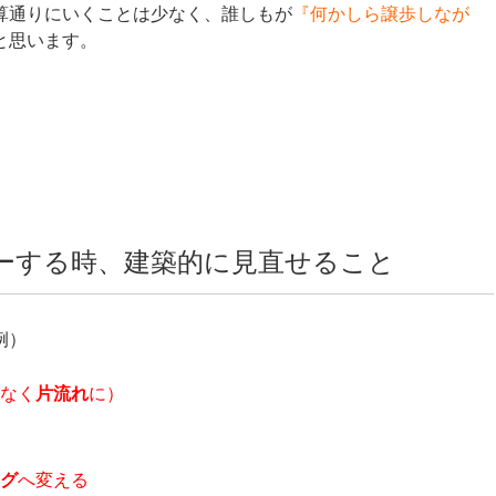
算通りにいくことは少なく、誰しもが
『何かしら譲歩しなが
と思います。
バーする時、建築的に見直せること
例）
なく
片流れ
に）
グ
へ変える