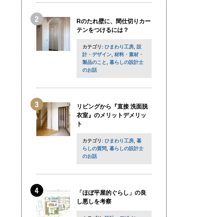
Rのたれ壁に、間仕切りカー
テンをつけるには？
カテゴリ:
ひまわり工房
,
設
計・デザイン
,
材料・素材・
製品のこと
,
暮らしの設計士
のお話
リビングから『直接 洗面脱
衣室』のメリットデメリッ
ト
カテゴリ:
ひまわり工房
,
暮
らしの質問
,
暮らしの設計士
のお話
「ほぼ平屋的ぐらし」の良
し悪しを考察