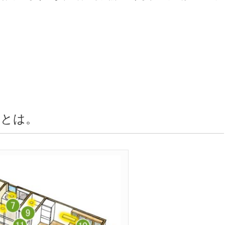
。
間とは。