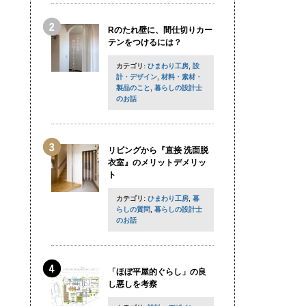
Rのたれ壁に、間仕切りカー
テンをつけるには？
カテゴリ:
ひまわり工房
,
設
計・デザイン
,
材料・素材・
製品のこと
,
暮らしの設計士
のお話
リビングから『直接 洗面脱
衣室』のメリットデメリッ
ト
カテゴリ:
ひまわり工房
,
暮
らしの質問
,
暮らしの設計士
のお話
「ほぼ平屋的ぐらし」の良
し悪しを考察