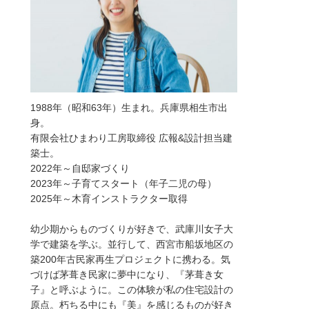
1988年（昭和63年）生まれ。兵庫県相生市出
身。
有限会社ひまわり工房取締役 広報&設計担当建
築士。
2022年～自邸家づくり
2023年～子育てスタート（年子二児の母）
2025年～木育インストラクター取得
幼少期からものづくりが好きで、武庫川女子大
学で建築を学ぶ。並行して、西宮市船坂地区の
築200年古民家再生プロジェクトに携わる。気
づけば茅葺き民家に夢中になり、『茅葺き女
子』と呼ぶように。この体験が私の住宅設計の
原点。朽ちる中にも『美』を感じるものが好き