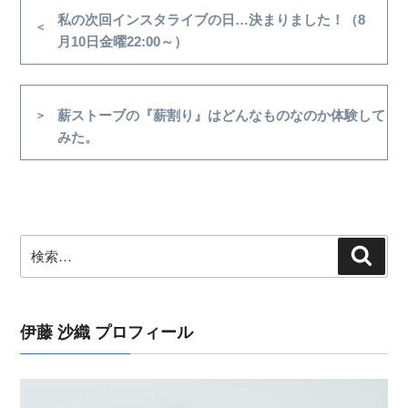
稿
前
私の次回インスタライブの日…決まりました！（8
の
月10日金曜22:00～）
ナ
投
ビ
稿
ゲ
次
薪ストーブの『薪割り』はどんなものなのか体験して
ー
の
みた。
シ
投
稿
ョ
ン
検
検
索
索:
伊藤 沙織 プロフィール