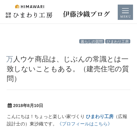
コ
暮らしの質問
ひまわり工房
ン
テ
万人ウケ商品は、じぶんの常識とは一
ン
致しないこともある。（建売住宅の質
ツ
問）
へ
ス
キ
ッ
2018年8月10日
プ
こんにちは！ちょっと楽しい家づくり
ひまわり工房
（広報
設計士の）東沙織です。
《プロフィールはこちら》