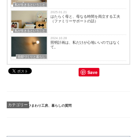
私が生きるということ
2025.01.21
はたらく母と、母なる時間を両立する工夫
（ファミリーサポートの話）
私が生きるということ
2024.10.28
照明計画は、私だけが心地いいのではなく
て。
自邸づくりと暮らし
Save
カ
ひまわり工房
、
暮らしの質問
テ
ゴ
リ
ー
投