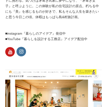
トに携わる。気づけば茅葺き民家に夢中になり、『茅葺き女
子』と呼ぶように。この体験が私の住宅設計の原点。朽ちる中
にも『美』を感じるものが好きで、私もそんな人生を築きたい
と思う今日この頃。休暇はもっぱら島&村旅計画。
■instagram『暮らしのアイデア』発信中
■YouTube『暮らしを設計する工務店』アイデア配信中