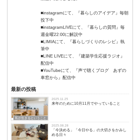
■instagramにて、『暮らしのアイデア』毎朝
投下中
■instagramLIVEにて、『暮らしの質問』毎
週金曜22:00に解説中
■LIMIAにて、『暮らしづくりのレシピ』執
筆中
■LINE LIVEにて、『建築学生応援ラジオ』
配信中
■YouTubeにて、『声で聴くブログ あずの
車窓から』配信中
最新の投稿
2025.11.25
来年のために10月11月でやっていること
私が生きるということ
2025.08.28
「今決める」「今日やる」の大切さをかみし
める日々