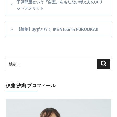
稿
前
子供部屋という『自室』をもたない考え方のメリ
の
ットデメリット
ナ
投
ビ
稿
ゲ
次
【募集】あずと行く IKEA tour in FUKUOKA!!
ー
の
シ
投
稿
ョ
ン
検
検
索
索:
伊藤 沙織 プロフィール