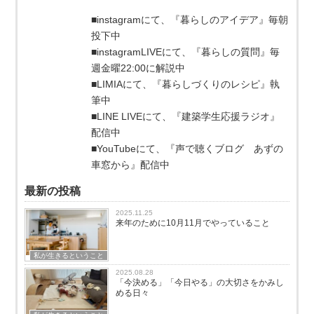
■instagramにて、『暮らしのアイデア』毎朝
投下中
■instagramLIVEにて、『暮らしの質問』毎
週金曜22:00に解説中
■LIMIAにて、『暮らしづくりのレシピ』執
筆中
■LINE LIVEにて、『建築学生応援ラジオ』
配信中
■YouTubeにて、『声で聴くブログ あずの
車窓から』配信中
最新の投稿
2025.11.25
来年のために10月11月でやっていること
私が生きるということ
2025.08.28
「今決める」「今日やる」の大切さをかみし
める日々