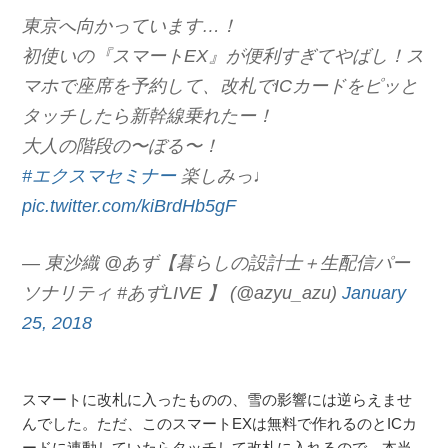
東京へ向かっています…！
初使いの『スマートEX』が便利すぎてやばし！ス
マホで座席を予約して、改札でICカードをピッと
タッチしたら新幹線乗れたー！
大人の階段の〜ぼる〜！
#エクスマセミナー
楽しみっ♩
pic.twitter.com/kiBrdHb5gF
— 東沙織 @あず【暮らしの設計士＋生配信パー
ソナリティ #あずLIVE 】 (@azyu_azu)
January
25, 2018
スマートに改札に入ったものの、雪の影響には逆らえませ
んでした。ただ、このスマートEXは無料で作れるのとICカ
ードに連動していたらタッチして改札に入れるので、本当