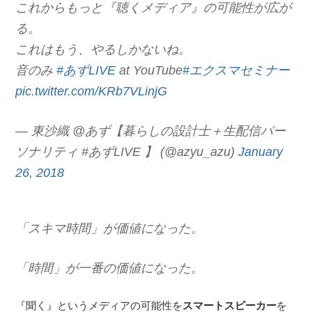
これからもっと『聴くメディア』の可能性が広が
る。
これはもう、やるしかないね。
音のみ
#あずLIVE
at YouTube
#エクスマセミナー
pic.twitter.com/KRb7VLinjG
— 東沙織 @あず【暮らしの設計士＋生配信パー
ソナリティ #あずLIVE 】 (@azyu_azu)
January
26, 2018
「スキマ時間」が価値になった。
「時間」が一番の価値になった。
『聞く』というメディアの可能性を
スマートスピーカー
を