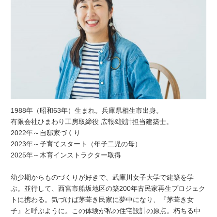
1988年（昭和63年）生まれ。兵庫県相生市出身。
有限会社ひまわり工房取締役 広報&設計担当建築士。
2022年～自邸家づくり
2023年～子育てスタート（年子二児の母）
2025年～木育インストラクター取得
幼少期からものづくりが好きで、武庫川女子大学で建築を学
ぶ。並行して、西宮市船坂地区の築200年古民家再生プロジェク
トに携わる。気づけば茅葺き民家に夢中になり、『茅葺き女
子』と呼ぶように。この体験が私の住宅設計の原点。朽ちる中