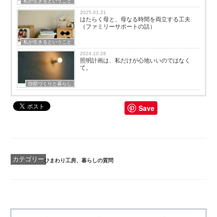
私が生きるということ
2025.01.21
はたらく母と、母なる時間を両立する工夫
（ファミリーサポートの話）
私が生きるということ
2024.10.28
照明計画は、私だけが心地いいのではなく
て。
自邸づくりと暮らし
Save
カ
ひまわり工房
、
暮らしの質問
テ
ゴ
リ
ー
投