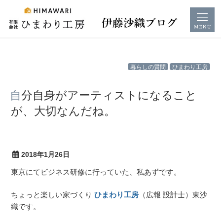
コ
暮らしの質問
ひまわり工房
ン
テ
自分自身がアーティストになること
ン
が、大切なんだね。
ツ
へ
ス
キ
2018年1月26日
ッ
東京にてビジネス研修に行っていた、私あずです。
プ
ちょっと楽しい家づくり
ひまわり工房
（広報 設計士）東沙
織です。