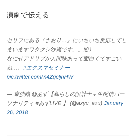
演劇で伝える
セリフにある『さおり…』にいちいち反応してし
まいますワタクシ沙織です。。照）
なにせアドリブが人間味あって面白くてすごい
ね…♩
#エクスマセミナー
pic.twitter.com/X4ZqcljnHW
— 東沙織 @あず【暮らしの設計士＋生配信パー
ソナリティ #あずLIVE 】 (@azyu_azu)
January
26, 2018