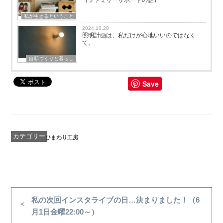
（ファミリーサポートの話）
私が生きるということ
2024.10.28
照明計画は、私だけが心地いいのではなく
て。
自邸づくりと暮らし
Save
カ
ひまわり工房
テ
ゴ
リ
ー
投
稿
前
私の次回インスタライブの日…決まりました！（6
の
月1日金曜22:00～）
ナ
投