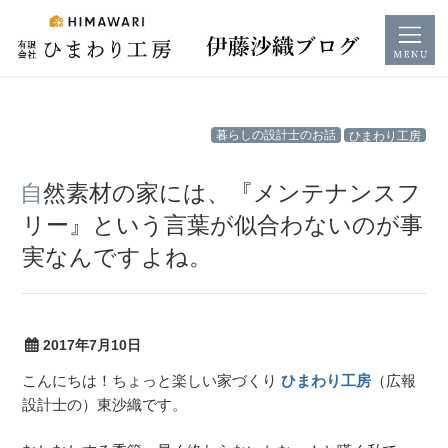
コ
暮らしの設計士のお話
ひまわり工房
ン
テ
自然素材の家には、『メンテナンスフ
ン
リー』という言葉が似合わないのが事
ツ
実なんですよね。
へ
ス
キ
ッ
2017年7月10日
プ
こんにちは！ちょっと楽しい家づくり
ひまわり工房
（広報
設計士の）東沙織です。