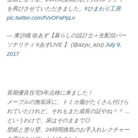
を再びさせていただきました。
#ひまわり工房
pic.twitter.com/fVvOFaPpLv
— 東沙織 @あず【暮らしの設計士＋生配信パー
ソナリティ #あずLIVE 】 (@azyu_azu)
July 9,
2017
長期優良住宅3年点検に来ました！
メープルの無垢床に、トミカ傷がたくさん付けら
れていたけれど、それもまた成長の証やね＾＾ …
というわけで、床はそのままで◎
壁紙と塗り壁、24時間換気のお手入れレクチャー