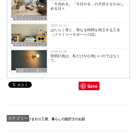
「今決める」「今日やる」の大切さをかみし
める日々
私が生きるということ
2025.01.21
はたらく母と、母なる時間を両立する工夫
（ファミリーサポートの話）
私が生きるということ
2024.10.28
照明計画は、私だけが心地いいのではなく
て。
自邸づくりと暮らし
Save
カ
ひまわり工房
、
暮らしの設計士のお話
テ
ゴ
リ