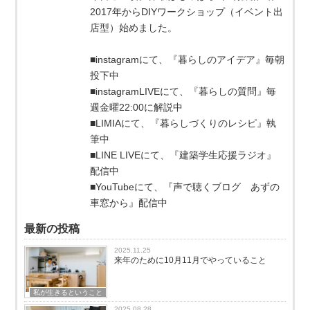
2017年からDIYワークショップ（イベント出
店型）始めました。
■instagramにて、『暮らしのアイデア』毎朝
投下中
■instagramLIVEにて、『暮らしの質問』毎
週金曜22:00に解説中
■LIMIAにて、『暮らしづくりのレシピ』執
筆中
■LINE LIVEにて、『建築学生応援ラジオ』
配信中
■YouTubeにて、『声で聴くブログ あずの
車窓から』配信中
最新の投稿
2025.11.25
来年のために10月11月でやっていること
私が生きるということ
2025.08.28