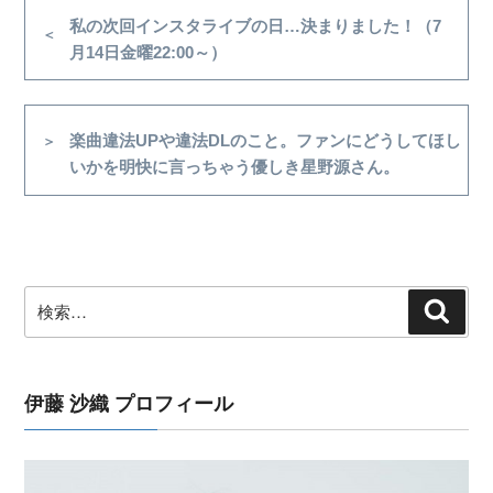
稿
前
私の次回インスタライブの日…決まりました！（7
の
月14日金曜22:00～）
ナ
投
ビ
稿
ゲ
次
楽曲違法UPや違法DLのこと。ファンにどうしてほし
ー
の
いかを明快に言っちゃう優しき星野源さん。
シ
投
稿
ョ
ン
検
検
索
索:
伊藤 沙織 プロフィール