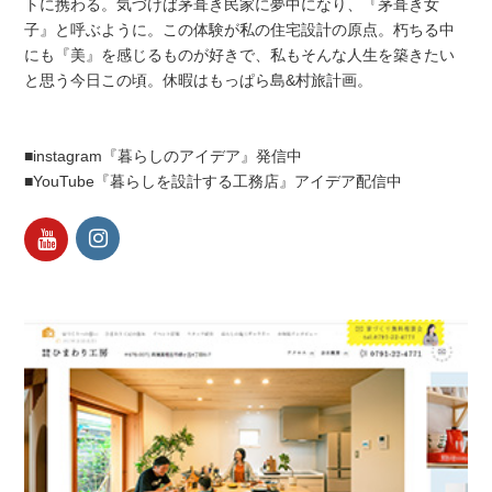
トに携わる。気づけば茅葺き民家に夢中になり、『茅葺き女
子』と呼ぶように。この体験が私の住宅設計の原点。朽ちる中
にも『美』を感じるものが好きで、私もそんな人生を築きたい
と思う今日この頃。休暇はもっぱら島&村旅計画。
■instagram『暮らしのアイデア』発信中
■YouTube『暮らしを設計する工務店』アイデア配信中