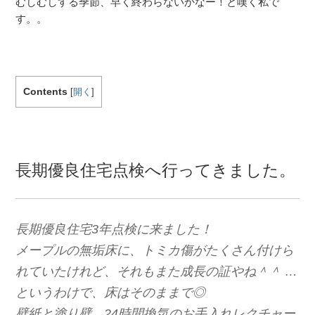
むしむしする季節、早く終わらないかなー！と嘆く私で
す。。
Contents
[
開く
]
長期優良住宅点検へ行ってきました。
長期優良住宅3年点検に来ました！
メープルの無垢床に、トミカ傷がたくさん付けら
れていたけれど、それもまた成長の証やね＾＾ …
というわけで、床はそのままで◎
壁紙と塗り壁、24時間換気のお手入れレクチャー