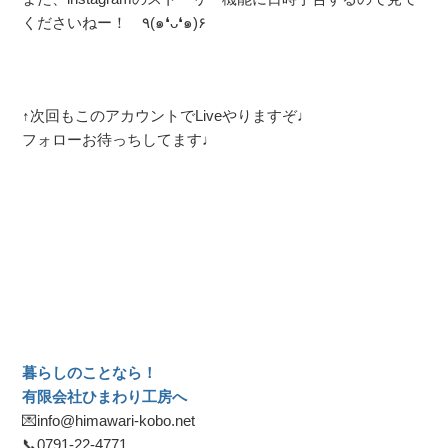
くださいねー！ ٩(๑❛ᴗ❛๑)۶
↑次回もこのアカウントでLiveやりますぞ♩
フォローお待っちしてます♩
暮らしのことなら！
有限会社ひまわり工房へ
💌info@himawari-kobo.net
📞
0791-22-4771