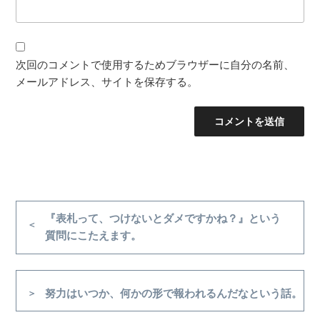
次回のコメントで使用するためブラウザーに自分の名前、
メールアドレス、サイトを保存する。
投
稿
前
『表札って、つけないとダメですかね？』という
の
質問にこたえます。
ナ
投
ビ
稿
ゲ
次
努力はいつか、何かの形で報われるんだなという話。
ー
の
シ