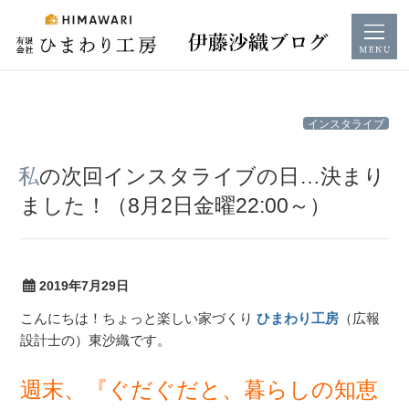
コ
インスタライブ
ン
テ
私の次回インスタライブの日…決まり
ン
ました！（8月2日金曜22:00～）
ツ
へ
ス
キ
2019年7月29日
ッ
こんにちは！ちょっと楽しい家づくり
ひまわり工房
（広報
プ
設計士の）東沙織です。
週末、『ぐだぐだと、暮らしの知恵