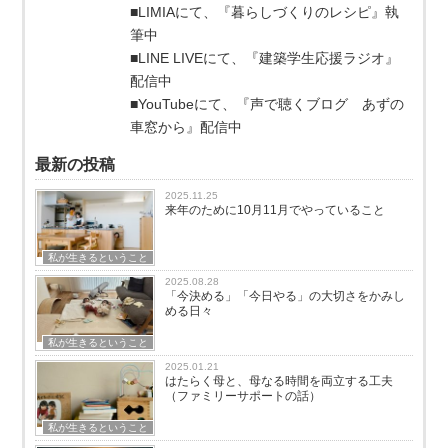
■LIMIAにて、『暮らしづくりのレシピ』執
筆中
■LINE LIVEにて、『建築学生応援ラジオ』
配信中
■YouTubeにて、『声で聴くブログ あずの
車窓から』配信中
最新の投稿
2025.11.25
来年のために10月11月でやっていること
私が生きるということ
2025.08.28
「今決める」「今日やる」の大切さをかみし
める日々
私が生きるということ
2025.01.21
はたらく母と、母なる時間を両立する工夫
（ファミリーサポートの話）
私が生きるということ