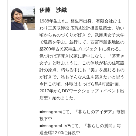
伊藤 沙織
1988年生まれ。相生市出身。有限会社ひま
わり工房取締役 広報&設計担当建築士。幼い
頃からものづくりが好きで、武庫川女子大学
で建築を学ぶ。並行して、西宮市船坂地区の
築200年古民家再生プロジェクトに携わる。
気づけば茅葺き民家に夢中になり、『茅葺き
女子』と呼ぶように。この体験が私の住宅設
計の原点。朽ちる中にも『美』を感じるもの
が好きで、私もそんな人生を築きたいと思う
今日この頃。休暇はもっぱら島&村旅計画。
2017年からDIYワークショップ（イベント出
店型）始めました。
■instagramにて、『暮らしのアイデア』毎朝
投下中
■instagramLIVEにて、『暮らしの質問』毎
週金曜22:00に解説中