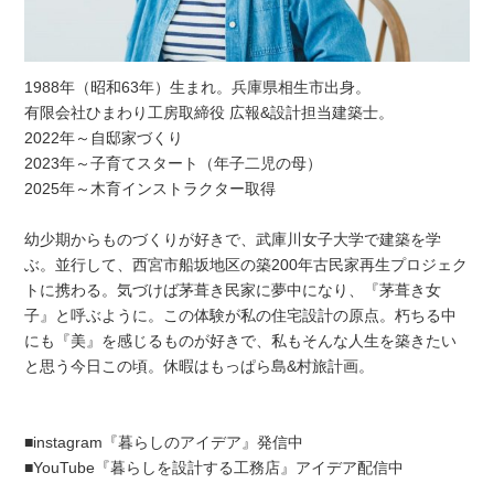
1988年（昭和63年）生まれ。兵庫県相生市出身。
有限会社ひまわり工房取締役 広報&設計担当建築士。
2022年～自邸家づくり
2023年～子育てスタート（年子二児の母）
2025年～木育インストラクター取得
幼少期からものづくりが好きで、武庫川女子大学で建築を学
ぶ。並行して、西宮市船坂地区の築200年古民家再生プロジェク
トに携わる。気づけば茅葺き民家に夢中になり、『茅葺き女
子』と呼ぶように。この体験が私の住宅設計の原点。朽ちる中
にも『美』を感じるものが好きで、私もそんな人生を築きたい
と思う今日この頃。休暇はもっぱら島&村旅計画。
■instagram『暮らしのアイデア』発信中
■YouTube『暮らしを設計する工務店』アイデア配信中