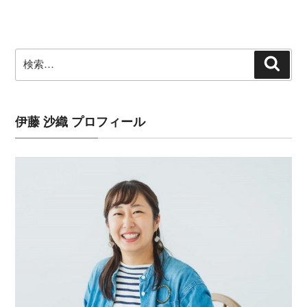
投
稿
ョ
ン
検
検
索
索:
伊藤 沙織 プロフィール