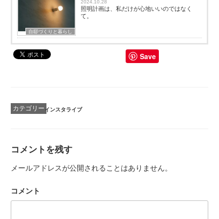
2024.10.28
照明計画は、私だけが心地いいのではなく
て。
自邸づくりと暮らし
Save
カ
インスタライブ
テ
ゴ
リ
ー
コメントを残す
メールアドレスが公開されることはありません。
コメント