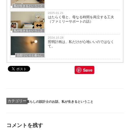
私が生きるということ
2025.01.21
はたらく母と、母なる時間を両立する工夫
（ファミリーサポートの話）
私が生きるということ
2024.10.28
照明計画は、私だけが心地いいのではなく
て。
自邸づくりと暮らし
Save
カ
暮らしの設計士のお話
、
私が生きるということ
テ
ゴ
リ
ー
コメントを残す