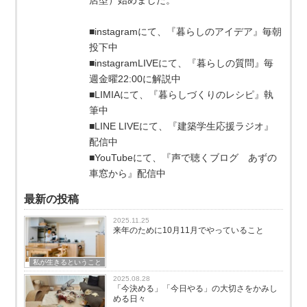
店型）始めました。
■instagramにて、『暮らしのアイデア』毎朝
投下中
■instagramLIVEにて、『暮らしの質問』毎
週金曜22:00に解説中
■LIMIAにて、『暮らしづくりのレシピ』執
筆中
■LINE LIVEにて、『建築学生応援ラジオ』
配信中
■YouTubeにて、『声で聴くブログ あずの
車窓から』配信中
最新の投稿
2025.11.25
来年のために10月11月でやっていること
私が生きるということ
2025.08.28
「今決める」「今日やる」の大切さをかみし
める日々