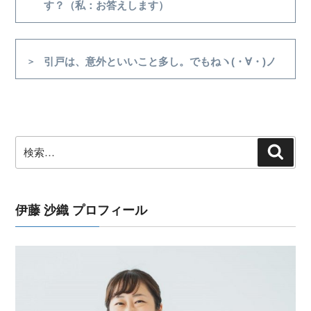
の
す？（私：お答えします）
ナ
投
ビ
稿
ゲ
次
引戸は、意外といいこと多し。でもねヽ(・∀・)ノ
ー
の
シ
投
稿
ョ
ン
検
検
索
索:
伊藤 沙織 プロフィール