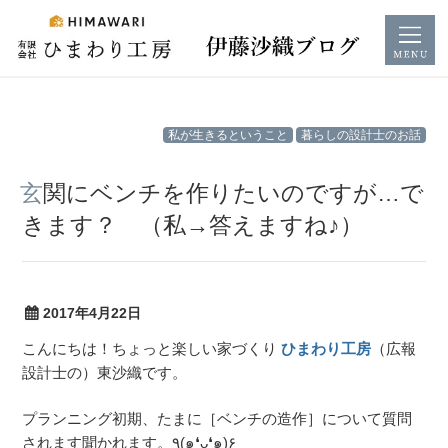
コ
私が生きるということ
暮らしの設計士のお話
ン
テ
玄関にベンチを作りたいのですが…で
ン
きます？ （私→答えますね♪）
ツ
へ
ス
キ
2017年4月22日
ッ
こんにちは！ちょっと楽しい家づくり
ひまわり工房
（広報
プ
設計士の）東沙織です。
プランニング初期、たまに［ベンチの造作］について質問
されます聞かれます。٩(๑❛ᴗ❛๑)۶