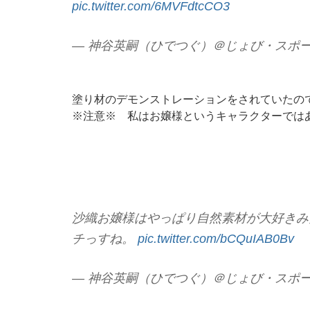
pic.twitter.com/6MVFdtcCO3
— 神谷英嗣（ひでつぐ）＠じょび・スポーツ馬鹿
塗り材のデモンストレーションをされていたの
※注意※ 私はお嬢様というキャラクターでは
沙織お嬢様はやっぱり自然素材が大好きみ
チっすね。
pic.twitter.com/bCQuIAB0Bv
— 神谷英嗣（ひでつぐ）＠じょび・スポーツ馬鹿