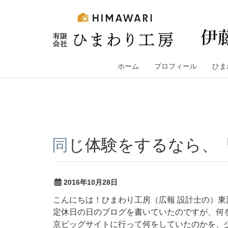
コ
ン
テ
ン
ツ
へ
ホーム
プロフィール
ひま
ス
キ
ッ
プ
同じ体験をするなら、
2016年10月28日
こんにちは！ひまわり工房（広報 設計士の）東
定休日の日のブログを書いていたのですが、何
京ビッグサイトに行って何をしていたのかを、