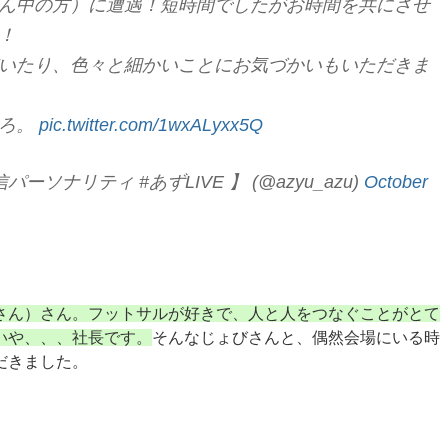
ん中の方）に遭遇！短時間でしたがお時間を共にさせ
！
いたり、色々と細かいことにお気づかいもいただきま
ころ。
pic.twitter.com/1wxALyxx5Q
ナリティ #あずLIVE 】 (@azyu_azu)
October
ん）さん。フットサルが好きで、人と人をつなぐことがとて
いや、、、社長です。
そんなじょびさんと、偶然会場にいる時
だきました。