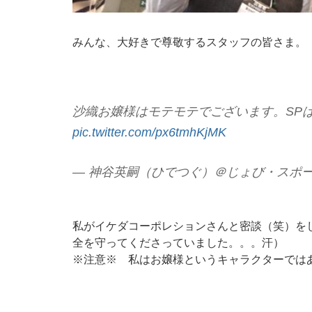
みんな、大好きで尊敬するスタッフの皆さま。
沙織お嬢様はモテモテでございます。SP
pic.twitter.com/px6tmhKjMK
— 神谷英嗣（ひでつぐ）＠じょび・スポーツ馬鹿
私がイケダコーポレションさんと密談（笑）を
全を守ってくださっていました。。。汗）
※注意※ 私はお嬢様というキャラクターでは