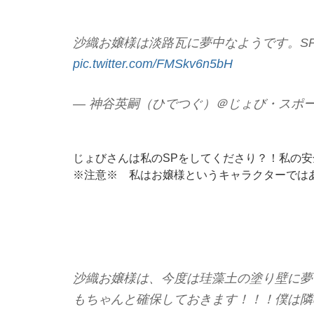
沙織お嬢様は淡路瓦に夢中なようです。S
pic.twitter.com/FMSkv6n5bH
— 神谷英嗣（ひでつぐ）＠じょび・スポーツ馬鹿
じょびさんは私のSPをしてくださり？！私の
※注意※ 私はお嬢様というキャラクターでは
沙織お嬢様は、今度は珪藻土の塗り壁に夢
もちゃんと確保しておきます！！！僕は隣