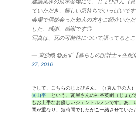
建築業界の展示会場にて、じょびさん（真
ていただき、嬉しい気持ちでいっぱいです
会場で偶然会った知人の方をご紹介いただ
した。感謝、感謝です◎
写真は、瓦の可能性について語ってると
— 東沙織 @あず【暮らしの設計士＋生配信パーソ
27, 2016
そして、こちらのじょびさん。（↑真ん中の人）
㈱山平
という、瓦屋さんの神谷英嗣（じょびさ
もお上手なお優しいジェントルメンです。あ、
間が重なり、短時間でしたがご一緒させていた