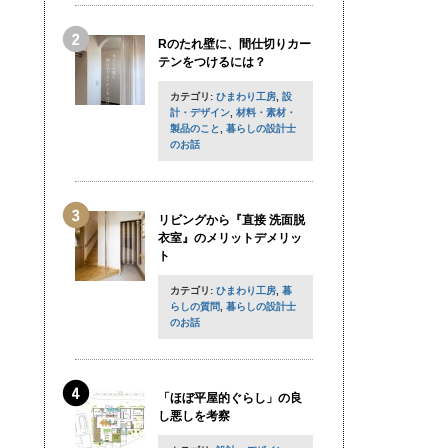
Rのたれ壁に、間仕切りカー
テンをつけるには？
カテゴリ:
ひまわり工房
,
設
計・デザイン
,
材料・素材・
製品のこと
,
暮らしの設計士
のお話
リビングから『直接 洗面脱
衣室』のメリットデメリッ
ト
カテゴリ:
ひまわり工房
,
暮
らしの質問
,
暮らしの設計士
のお話
「ほぼ平屋的ぐらし」の良
し悪しを考察