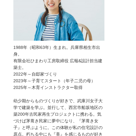
1988年（昭和63年）生まれ。兵庫県相生市出
身。
有限会社ひまわり工房取締役 広報&設計担当建
築士。
2022年～自邸家づくり
2023年～子育てスタート（年子二児の母）
2025年～木育インストラクター取得
幼少期からものづくりが好きで、武庫川女子大
学で建築を学ぶ。並行して、西宮市船坂地区の
築200年古民家再生プロジェクトに携わる。気
づけば茅葺き民家に夢中になり、『茅葺き女
子』と呼ぶように。この体験が私の住宅設計の
原点。朽ちる中にも『美』を感じるものが好き