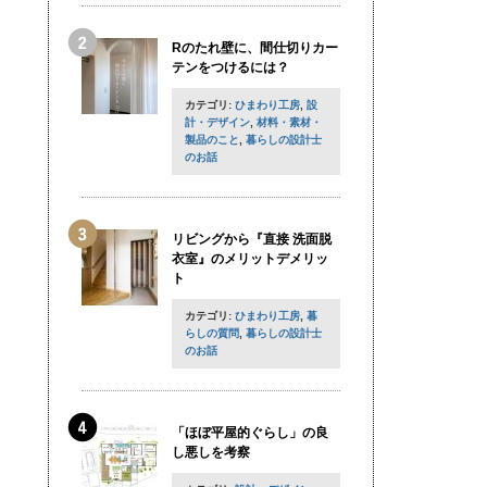
Rのたれ壁に、間仕切りカー
テンをつけるには？
カテゴリ:
ひまわり工房
,
設
計・デザイン
,
材料・素材・
製品のこと
,
暮らしの設計士
のお話
リビングから『直接 洗面脱
衣室』のメリットデメリッ
ト
カテゴリ:
ひまわり工房
,
暮
らしの質問
,
暮らしの設計士
のお話
「ほぼ平屋的ぐらし」の良
し悪しを考察