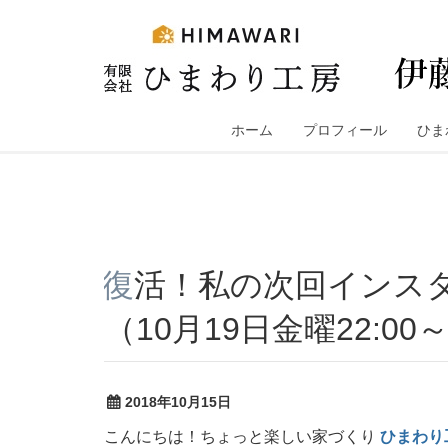
コ
ン
テ
ン
ツ
へ
ホーム
プロフィール
ひま
ス
キ
ッ
プ
復活！私の次回インスタライブの日…決まりました！
（10月19日金曜22:00
2018年10月15日
こんにちは！ちょっと楽しい家づくり
ひまわり