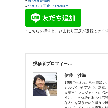
●
東沙織 twitter
●
ひまわり工房 Instagram
↑ こちらを押すと、ひまわり工房が登録できま
投稿者プロフィール
伊藤 沙織
1988年生まれ。相生市出
ものづくりが好きで、武庫川
民家再生プロジェクトに携
うに。この体験が私の住宅
な人生を築きたいと思う今日
ョップ（イベント出店型）