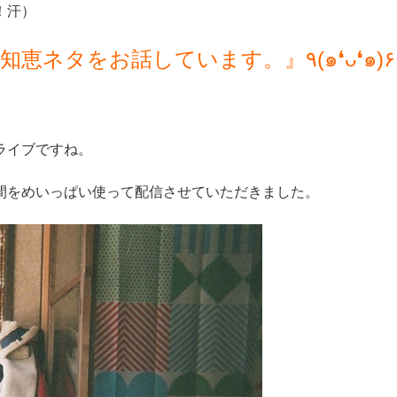
！汗）
週末、『ぐだぐだと、暮らしの知恵ネタをお話しています。』٩(๑❛ᴗ❛๑)۶
ライブですね。
間をめいっぱい使って配信させていただきました。