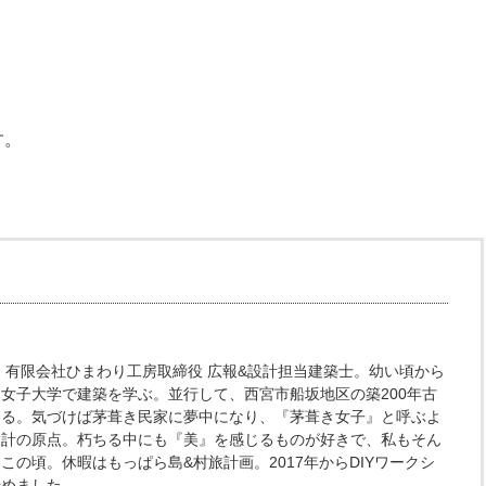
す。
身。有限会社ひまわり工房取締役 広報&設計担当建築士。幼い頃から
女子大学で建築を学ぶ。並行して、西宮市船坂地区の築200年古
わる。気づけば茅葺き民家に夢中になり、『茅葺き女子』と呼ぶよ
設計の原点。朽ちる中にも『美』を感じるものが好きで、私もそん
この頃。休暇はもっぱら島&村旅計画。2017年からDIYワークシ
始めました。