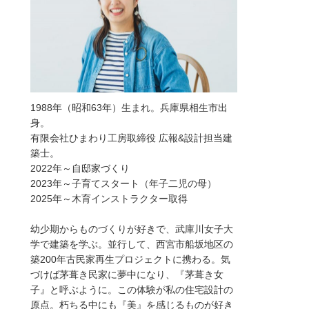
1988年（昭和63年）生まれ。兵庫県相生市出
身。
有限会社ひまわり工房取締役 広報&設計担当建
築士。
2022年～自邸家づくり
2023年～子育てスタート（年子二児の母）
2025年～木育インストラクター取得
幼少期からものづくりが好きで、武庫川女子大
学で建築を学ぶ。並行して、西宮市船坂地区の
築200年古民家再生プロジェクトに携わる。気
づけば茅葺き民家に夢中になり、『茅葺き女
子』と呼ぶように。この体験が私の住宅設計の
原点。朽ちる中にも『美』を感じるものが好き