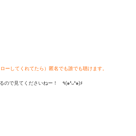
ムをフォローしてくれてたら）匿名でも誰でも聴けます。
また、instagramのストーリー機能に日時予告するので見てくださいねー！ ٩(๑❛ᴗ❛๑)۶