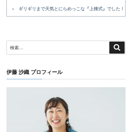
ゲ
次
ギリギリまで天気とにらめっこな『上棟式』でした！
ー
の
シ
投
稿
ョ
ン
検
検
索
索:
伊藤 沙織 プロフィール