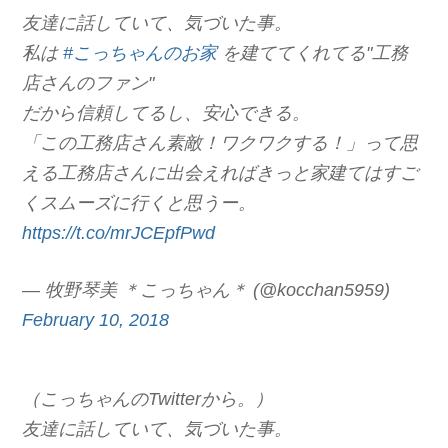
友達に話していて、気づいた事。
私は
#こっちゃんのお家
を建ててくれてる"工務
店さんのファン"
だから信頼してるし、安心できる。
「この工務店さん素敵！ワクワクする！」って思
える工務店さんに出会えればきっと家建てはすご
くスムーズに行くと思うー。
https://t.co/mrJCEpfPwd
— 牧野琴美 ＊こっちゃん＊ (@kocchan5959)
February 10, 2018
（こっちゃんのTwitterから。）
友達に話していて、気づいた事。