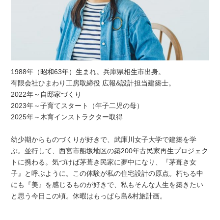
1988年（昭和63年）生まれ。兵庫県相生市出身。
有限会社ひまわり工房取締役 広報&設計担当建築士。
2022年～自邸家づくり
2023年～子育てスタート（年子二児の母）
2025年～木育インストラクター取得
幼少期からものづくりが好きで、武庫川女子大学で建築を学
ぶ。並行して、西宮市船坂地区の築200年古民家再生プロジェク
トに携わる。気づけば茅葺き民家に夢中になり、『茅葺き女
子』と呼ぶように。この体験が私の住宅設計の原点。朽ちる中
にも『美』を感じるものが好きで、私もそんな人生を築きたい
と思う今日この頃。休暇はもっぱら島&村旅計画。