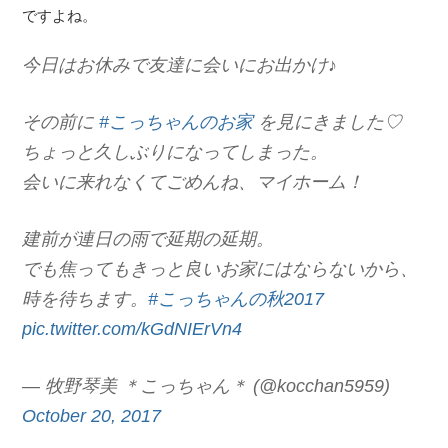
ですよね。
今日はお休みで友達に会いにお出かけ♪
その前に
#こっちゃんのお家
を見にきました♡
ちょっと久しぶりになってしまった。
会いに来れなくてごめんね、マイホーム！
建前が連日の雨で延期の延期。
でも焦ってもきっと良いお家にはならないから、
時を待ちます。
#こっちゃんの秋2017
pic.twitter.com/kGdNIErVn4
— 牧野琴美 ＊こっちゃん＊ (@kocchan5959)
October 20, 2017