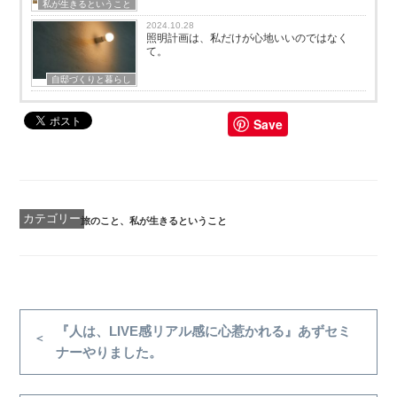
私が生きるということ
2024.10.28
照明計画は、私だけが心地いいのではなく
て。
自邸づくりと暮らし
Save
カ
旅のこと
、
私が生きるということ
テ
ゴ
リ
ー
投
稿
前
『人は、LIVE感リアル感に心惹かれる』あずセミ
の
ナーやりました。
ナ
投
ビ
稿