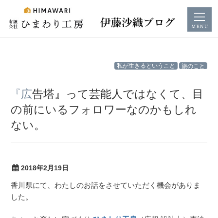
コ
私が生きるということ
旅のこと
ン
テ
『広告塔』って芸能人ではなくて、目
ン
の前にいるフォロワーなのかもしれ
ツ
ない。
へ
ス
キ
ッ
2018年2月19日
プ
香川県にて、わたしのお話をさせていただく機会がありま
した。