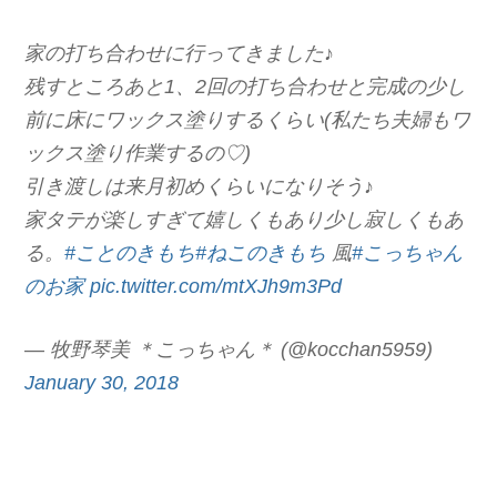
家の打ち合わせに行ってきました♪
残すところあと1、2回の打ち合わせと完成の少し
前に床にワックス塗りするくらい(私たち夫婦もワ
ックス塗り作業するの♡)
引き渡しは来月初めくらいになりそう♪
家タテが楽しすぎて嬉しくもあり少し寂しくもあ
る。
#ことのきもち
#ねこのきもち
風
#こっちゃん
のお家
pic.twitter.com/mtXJh9m3Pd
— 牧野琴美 ＊こっちゃん＊ (@kocchan5959)
January 30, 2018