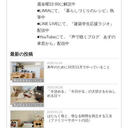
週金曜22:00に解説中
■LIMIAにて、『暮らしづくりのレシピ』執
筆中
■LINE LIVEにて、『建築学生応援ラジオ』
配信中
■YouTubeにて、『声で聴くブログ あずの
車窓から』配信中
最新の投稿
2025.11.25
来年のために10月11月でやっていること
私が生きるということ
2025.08.28
「今決める」「今日やる」の大切さをかみし
める日々
私が生きるということ
2025.01.21
はたらく母と、母なる時間を両立する工夫
（ファミリーサポートの話）