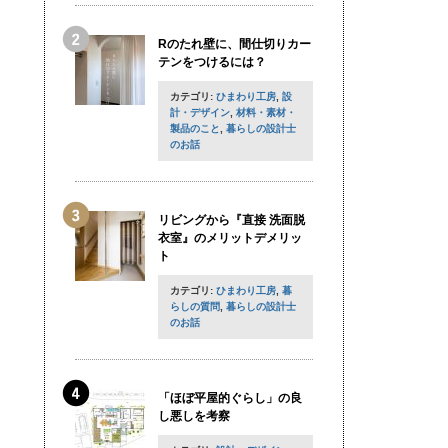
Rのたれ壁に、間仕切りカー
テンをつけるには？
カテゴリ:
ひまわり工房
,
設
計・デザイン
,
材料・素材・
製品のこと
,
暮らしの設計士
のお話
リビングから『直接 洗面脱
衣室』のメリットデメリッ
ト
カテゴリ:
ひまわり工房
,
暮
らしの質問
,
暮らしの設計士
のお話
「ほぼ平屋的ぐらし」の良
し悪しを考察