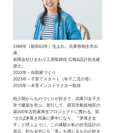
1988年（昭和63年）生まれ。兵庫県相生市出
身。
有限会社ひまわり工房取締役 広報&設計担当建
築士。
2022年～自邸家づくり
2023年～子育てスタート（年子二児の母）
2025年～木育インストラクター取得
幼少期からものづくりが好きで、武庫川女子大
学で建築を学ぶ。並行して、西宮市船坂地区の
築200年古民家再生プロジェクトに携わる。気
づけば茅葺き民家に夢中になり、『茅葺き女
子』と呼ぶように。この体験が私の住宅設計の
原点。朽ちる中にも『美』を感じるものが好き