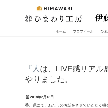
コ
ン
テ
ン
ツ
へ
ホーム
プロフィール
ひま
ス
キ
ッ
プ
『人は、LIVE感リアル感に心惹かれる』あずセミナー
やりました。
2018年2月18日
香川県にて、わたしのお話をさせていただく機