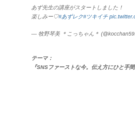
あず先生の講座がスタートしました！
楽しみー♡
#あずレク
#ツキイチ
pic.twitt
— 牧野琴美 ＊こっちゃん＊ (@kocchan59
テーマ：
『SNSファーストな今。伝え方にひと手