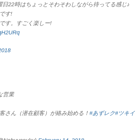
曜日22時はちょっとそわそわしながら待ってる感じ♪
です!
です。すごく楽しー!
SFqH2URq
2018
な営業
客さん（潜在顧客）が絡み始める！
#あずレク
#ツキイ