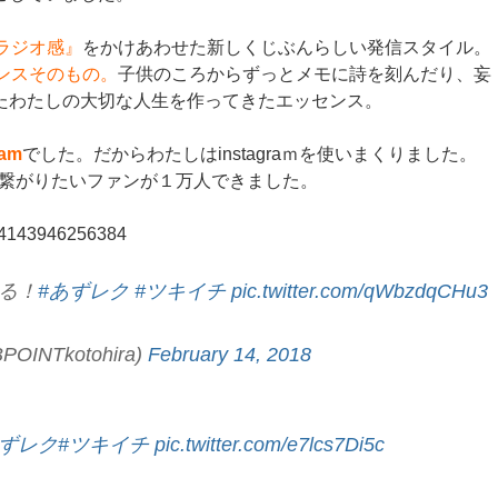
ラジオ感』
をかけあわせた新しくじぶんらしい発信スタイル。
ンスそのもの。
子供のころからずっとメモに詩を刻んだり、妄
たわたしの大切な人生を作ってきたエッセンス。
ram
でした。だからわたしはinstagraｍを使いまくりました。
人と繋がりたいファンが１万人できました。
734143946256384
る！
#あずレク
#ツキイチ
pic.twitter.com/qWbzdqCHu3
NTkotohira)
February 14, 2018
あずレク
#ツキイチ
pic.twitter.com/e7lcs7Di5c