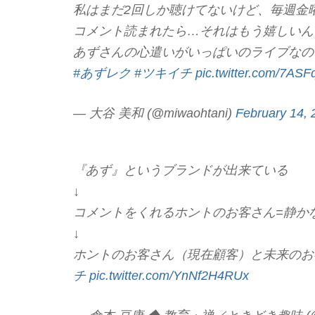
私はまだ2回しか聴けてないけど、毎週金
コメント読まれたら…それはもう嬉しいん
あずさんの心遣いがいっぱいのライブなの
#あずレク
#ツキイチ
pic.twitter.com/7A
— 大谷 美和 (@miwaohtani)
February 14, 
『あず』というブランドが出来ている
↓
コメントをくれるホントのお客さん=静か
↓
ホントのお客さん（現在顧客）と未来のお
チ
pic.twitter.com/YnNf2H4RUx