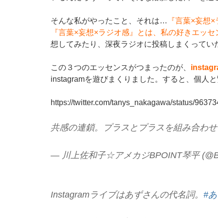
そんな私がやったこと、それは…
『言葉×妄想×
『言葉×妄想×ラジオ感』とは、私の好きエッセ
想してみたり、深夜ラジオに投稿しまくってい
この３つのエッセンスがつまったのが、
instag
instagramを遊びまくりました。すると、個
https://twitter.com/tanys_nakagawa/status/963
共感の連鎖。プラスとプラスを組み合わせ
— 川上佐和子☆アメカジBPOINT琴平 (@BPOI
Instagramライブはあずさんの代名詞。
#