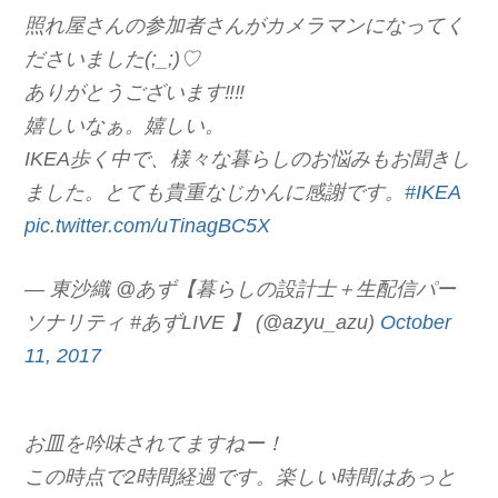
照れ屋さんの参加者さんがカメラマンになってく
ださいました(;_;)♡
ありがとうございます‼︎‼︎
嬉しいなぁ。嬉しい。
IKEA歩く中で、様々な暮らしのお悩みもお聞きし
ました。とても貴重なじかんに感謝です。
#IKEA
pic.twitter.com/uTinagBC5X
— 東沙織 @あず【暮らしの設計士＋生配信パー
ソナリティ #あずLIVE 】 (@azyu_azu)
October
11, 2017
お皿を吟味されてますねー！
この時点で2時間経過です。楽しい時間はあっと