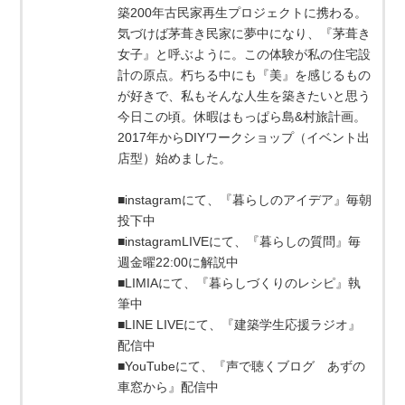
築200年古民家再生プロジェクトに携わる。
気づけば茅葺き民家に夢中になり、『茅葺き
女子』と呼ぶように。この体験が私の住宅設
計の原点。朽ちる中にも『美』を感じるもの
が好きで、私もそんな人生を築きたいと思う
今日この頃。休暇はもっぱら島&村旅計画。
2017年からDIYワークショップ（イベント出
店型）始めました。
■instagramにて、『暮らしのアイデア』毎朝
投下中
■instagramLIVEにて、『暮らしの質問』毎
週金曜22:00に解説中
■LIMIAにて、『暮らしづくりのレシピ』執
筆中
■LINE LIVEにて、『建築学生応援ラジオ』
配信中
■YouTubeにて、『声で聴くブログ あずの
車窓から』配信中