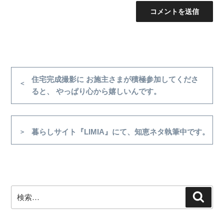
投
稿
前
住宅完成撮影に お施主さまが積極参加してくださ
の
ると、 やっぱり心から嬉しいんです。
ナ
投
ビ
稿
ゲ
次
暮らしサイト『LIMIA』にて、知恵ネタ執筆中です。
ー
の
シ
投
稿
ョ
ン
検
検
索
索: