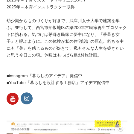
2023年～子育てスタート（年子二児の母）
2025年～木育インストラクター取得
幼少期からものづくりが好きで、武庫川女子大学で建築を学
ぶ。並行して、西宮市船坂地区の築200年古民家再生プロジェク
トに携わる。気づけば茅葺き民家に夢中になり、『茅葺き女
子』と呼ぶように。この体験が私の住宅設計の原点。朽ちる中
にも『美』を感じるものが好きで、私もそんな人生を築きたい
と思う今日この頃。休暇はもっぱら島&村旅計画。
■instagram『暮らしのアイデア』発信中
■YouTube『暮らしを設計する工務店』アイデア配信中