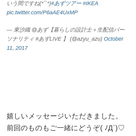
いう間ですね(*´`*)
#あずツアー
#IKEA
pic.twitter.com/P6aAE4UxMP
— 東沙織 @あず【暮らしの設計士＋生配信パー
ソナリティ #あずLIVE 】 (@azyu_azu)
October
11, 2017
嬉しいメッセージいただきました。
前回のものもご一緒にどうぞ( ﾉД`)♡