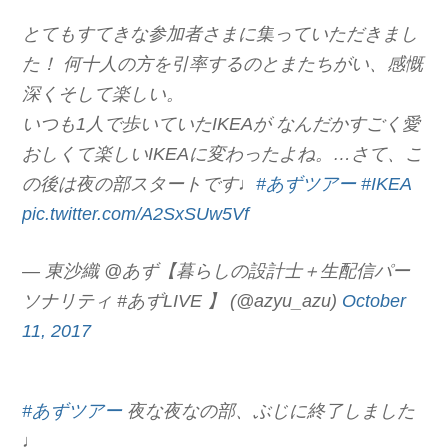
とてもすてきな参加者さまに集っていただきまし
た！ 何十人の方を引率するのとまたちがい、感慨
深くそして楽しい。
いつも1人で歩いていたIKEAが なんだかすごく愛
おしくて楽しいIKEAに変わったよね。…さて、こ
の後は夜の部スタートです♩
#あずツアー
#IKEA
pic.twitter.com/A2SxSUw5Vf
— 東沙織 @あず【暮らしの設計士＋生配信パー
ソナリティ #あずLIVE 】 (@azyu_azu)
October
11, 2017
#あずツアー
夜な夜なの部、ぶじに終了しました
♩