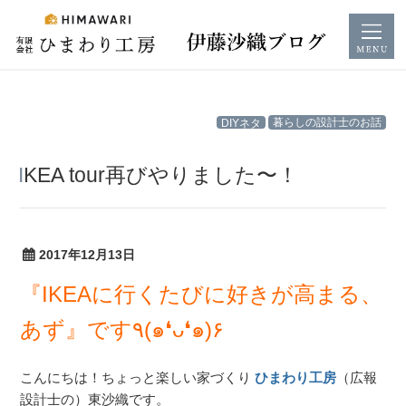
コ
DIYネタ
暮らしの設計士のお話
ン
テ
IKEA tour再びやりました〜！
ン
ツ
へ
ス
2017年12月13日
キ
『IKEAに行くたびに好きが高まる、
ッ
プ
あず』です٩(๑❛ᴗ❛๑)۶
こんにちは！ちょっと楽しい家づくり
ひまわり工房
（広報
設計士の）東沙織です。