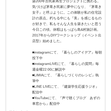
築200年古民家再生プロジェクトに携わる。
気づけば茅葺き民家に夢中になり、『茅葺き
女子』と呼ぶように。この体験が私の住宅設
計の原点。朽ちる中にも『美』を感じるもの
が好きで、私もそんな人生を築きたいと思う
今日この頃。休暇はもっぱら島&村旅計画。
2017年からDIYワークショップ（イベント出
店型）始めました。
■instagramにて、『暮らしのアイデア』毎朝
投下中
■instagramLIVEにて、『暮らしの質問』毎
週金曜22:00に解説中
■LIMIAにて、『暮らしづくりのレシピ』執
筆中
■LINE LIVEにて、『建築学生応援ラジオ』
配信中
■YouTubeにて、『声で聴くブログ あずの
車窓から』配信中