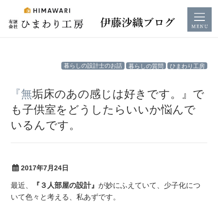
コ
暮らしの設計士のお話
暮らしの質問
ひまわり工房
ン
テ
『無垢床のあの感じは好きです。』で
ン
も子供室をどうしたらいいか悩んで
ツ
いるんです。
へ
ス
キ
ッ
2017年7月24日
プ
最近、
『３人部屋の設計』
が妙にふえていて、少子化につ
いて色々と考える、私あずです。