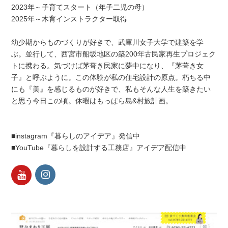
2023年～子育てスタート（年子二児の母）
2025年～木育インストラクター取得
幼少期からものづくりが好きで、武庫川女子大学で建築を学
ぶ。並行して、西宮市船坂地区の築200年古民家再生プロジェク
トに携わる。気づけば茅葺き民家に夢中になり、『茅葺き女
子』と呼ぶように。この体験が私の住宅設計の原点。朽ちる中
にも『美』を感じるものが好きで、私もそんな人生を築きたい
と思う今日この頃。休暇はもっぱら島&村旅計画。
■instagram『暮らしのアイデア』発信中
■YouTube『暮らしを設計する工務店』アイデア配信中