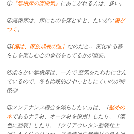
①
『無垢床の雰囲気』
にあこがれる方は、多い。
②無垢床は、床にものを落とすと、たいがい
傷が
つく
。
③
[傷は、家族成長の証］
なのだと… 変化する暮
らしを楽しむ心の余裕をもてるかが重要。
④柔らかい無垢床は、一方で 空気をたわわに含ん
でいるので、冬も比較的ひやっとしにくいのが特
徴◎
⑤メンテナンス機会を減らしたい方は、［
堅めの
木
であるナラ材、オーク材を採用］したり、［濃
色に塗装］したり、［クリアウレタン塗装仕上