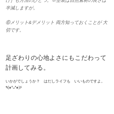
げ］も方法のひとつ。※塗装は自然素材の良さは
半減しますが。
⑥メリット&デメリット 両方知っておくことが 大
切です。
足ざわりの心地よさにもこだわって
計画してみる。
いかがでしょうか？ はだしライフも いいものですよ。
٩(๑❛ᴗ❛๑)۶