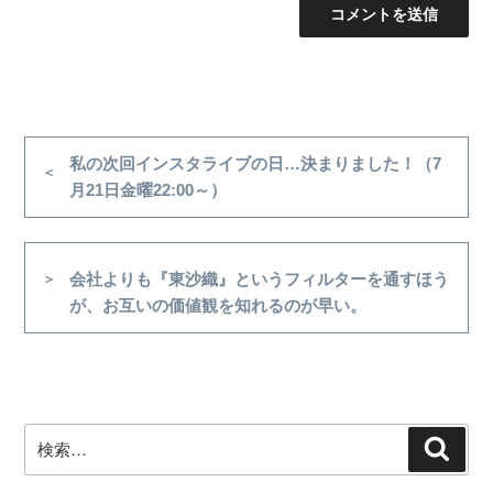
投
稿
前
私の次回インスタライブの日…決まりました！（7
の
月21日金曜22:00～）
ナ
投
ビ
稿
ゲ
次
会社よりも『東沙織』というフィルターを通すほう
ー
の
が、お互いの価値観を知れるのが早い。
シ
投
稿
ョ
ン
検
検
索
索: