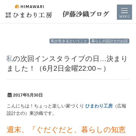
コ
私が生きるということ
暮らしの設計士のお話
ン
テ
私の次回インスタライブの日…決まり
ン
ました！（6月2日金曜22:00～）
ツ
へ
ス
キ
2017年5月30日
ッ
こんにちは！ちょっと楽しい家づくり
ひまわり工房
（広報
プ
設計士の）東沙織です。
週末、『ぐだぐだと、暮らしの知恵