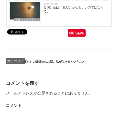
2024.10.28
照明計画は、私だけが心地いいのではなく
て。
自邸づくりと暮らし
Save
カ
暮らしの設計士のお話
、
私が生きるということ
テ
ゴ
リ
ー
コメントを残す
メールアドレスが公開されることはありません。
コメント