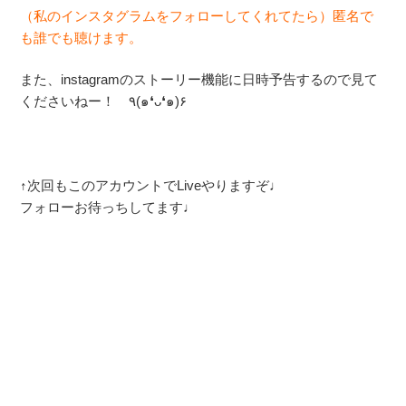
（私のインスタグラムをフォローしてくれてたら）匿名で
も誰でも聴けます。
また、instagramのストーリー機能に日時予告するので見て
くださいねー！ ٩(๑❛ᴗ❛๑)۶
↑次回もこのアカウントでLiveやりますぞ♩
フォローお待っちしてます♩