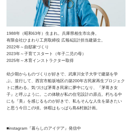
1988年（昭和63年）生まれ。兵庫県相生市出身。
有限会社ひまわり工房取締役 広報&設計担当建築士。
2022年～自邸家づくり
2023年～子育てスタート（年子二児の母）
2025年～木育インストラクター取得
幼少期からものづくりが好きで、武庫川女子大学で建築を学
ぶ。並行して、西宮市船坂地区の築200年古民家再生プロジェク
トに携わる。気づけば茅葺き民家に夢中になり、『茅葺き女
子』と呼ぶように。この体験が私の住宅設計の原点。朽ちる中
にも『美』を感じるものが好きで、私もそんな人生を築きたい
と思う今日この頃。休暇はもっぱら島&村旅計画。
■instagram『暮らしのアイデア』発信中