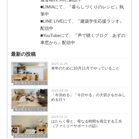
■LIMIAにて、『暮らしづくりのレシピ』執
筆中
■LINE LIVEにて、『建築学生応援ラジオ』
配信中
■YouTubeにて、『声で聴くブログ あずの
車窓から』配信中
最新の投稿
2025.11.25
来年のために10月11月でやっていること
私が生きるということ
2025.08.28
「今決める」「今日やる」の大切さをかみし
める日々
私が生きるということ
2025.01.21
はたらく母と、母なる時間を両立する工夫
（ファミリーサポートの話）
私が生きるということ