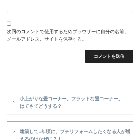
次回のコメントで使用するためブラウザーに自分の名前、
メールアドレス、サイトを保存する。
投
稿
前
小上がりな畳コーナー。フラットな畳コーナー。
の
はてさてどうする？
ナ
投
ビ
稿
ゲ
次
建築して○年頃に、プチリフォームしたくなる人が増
ー
の
えるのはなぜに？！