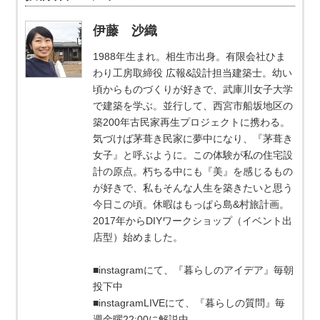
伊藤 沙織
1988年生まれ。相生市出身。有限会社ひま
わり工房取締役 広報&設計担当建築士。幼い
頃からものづくりが好きで、武庫川女子大学
で建築を学ぶ。並行して、西宮市船坂地区の
築200年古民家再生プロジェクトに携わる。
気づけば茅葺き民家に夢中になり、『茅葺き
女子』と呼ぶように。この体験が私の住宅設
計の原点。朽ちる中にも『美』を感じるもの
が好きで、私もそんな人生を築きたいと思う
今日この頃。休暇はもっぱら島&村旅計画。
2017年からDIYワークショップ（イベント出
店型）始めました。
■instagramにて、『暮らしのアイデア』毎朝
投下中
■instagramLIVEにて、『暮らしの質問』毎
週金曜22:00に解説中