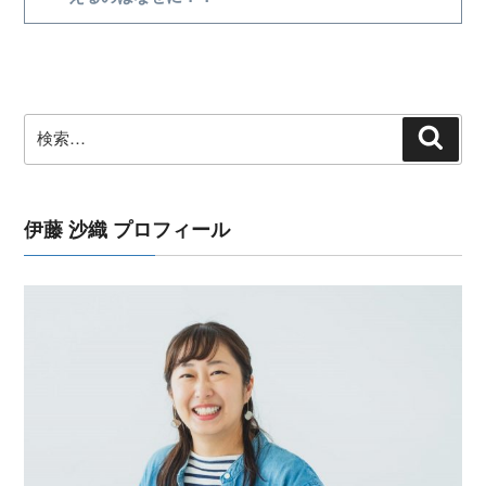
シ
投
稿
ョ
ン
検
検
索
索:
伊藤 沙織 プロフィール