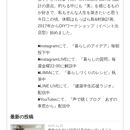
計の原点。朽ちる中にも『美』を感じるもの
が好きで、私もそんな人生を築きたいと思う
今日この頃。休暇はもっぱら島&村旅計画。
2017年からDIYワークショップ（イベント出
店型）始めました。
■instagramにて、『暮らしのアイデア』毎朝
投下中
■instagramLIVEにて、『暮らしの質問』毎
週金曜22:00に解説中
■LIMIAにて、『暮らしづくりのレシピ』執
筆中
■LINE LIVEにて、『建築学生応援ラジオ』
配信中
■YouTubeにて、『声で聴くブログ あずの
車窓から』配信中
最新の投稿
2025.11.25