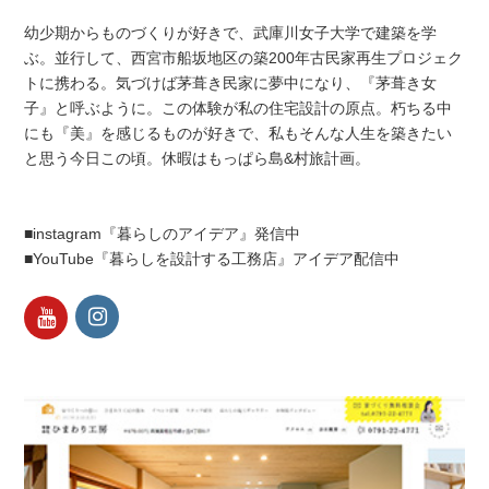
幼少期からものづくりが好きで、武庫川女子大学で建築を学
ぶ。並行して、西宮市船坂地区の築200年古民家再生プロジェク
トに携わる。気づけば茅葺き民家に夢中になり、『茅葺き女
子』と呼ぶように。この体験が私の住宅設計の原点。朽ちる中
にも『美』を感じるものが好きで、私もそんな人生を築きたい
と思う今日この頃。休暇はもっぱら島&村旅計画。
■instagram『暮らしのアイデア』発信中
■YouTube『暮らしを設計する工務店』アイデア配信中