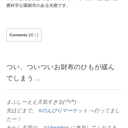
磨科学公園都市のある光都です。
Contents
[
開く
]
つい、ついついお財布のひもが緩ん
でしまう…
まぶしーええ天気すぎる(*⁰▿⁰*)
先ほどまで、
#のんびりマーケット
へ行ってまし
たー！
わたし主宰の…
#1dayshop
に参加してくださる