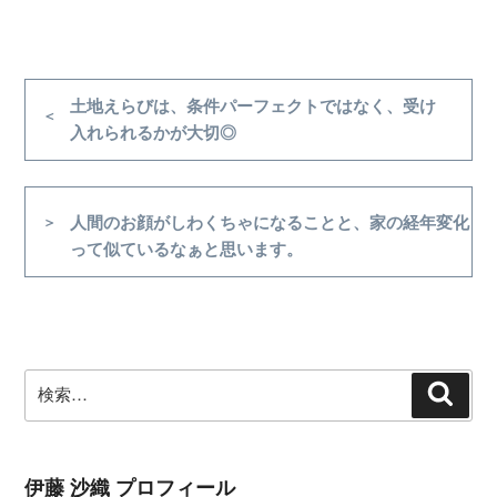
投
稿
前
土地えらびは、条件パーフェクトではなく、受け
の
入れられるかが大切◎
ナ
投
ビ
稿
ゲ
次
人間のお顔がしわくちゃになることと、家の経年変化
ー
の
って似ているなぁと思います。
シ
投
稿
ョ
ン
検
検
索
索:
伊藤 沙織 プロフィール