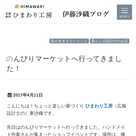
コ
私が生きるということ
暮らしの設計士のお話
ン
テ
のんびりマーケットへ行ってきまし
ン
た！
ツ
へ
ス
キ
2017年4月11日
ッ
こんにちは！ちょっと楽しい家づくり
ひまわり工房
（広報
プ
設計士の）東沙織です。
先日はのんびりマーケットへ行ってきました。ハンドメイ
ド作家さんが集まったショップイベントです。場所は、播