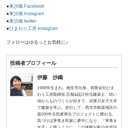
●
東沙織 Facebook
●
東沙織 Instagram
●
東沙織 twitter
●
ひまわり工房 Instagram
フォローはゆるっとお気軽に♪
投稿者プロフィール
伊藤 沙織
1988年生まれ。相生市出身。有限会社ひま
わり工房取締役 広報&設計担当建築士。幼い
頃からものづくりが好きで、武庫川女子大学
で建築を学ぶ。並行して、西宮市船坂地区の
築200年古民家再生プロジェクトに携わる。
気づけば茅葺き民家に夢中になり、『茅葺き
女子』と呼ぶように。この体験が私の住宅設