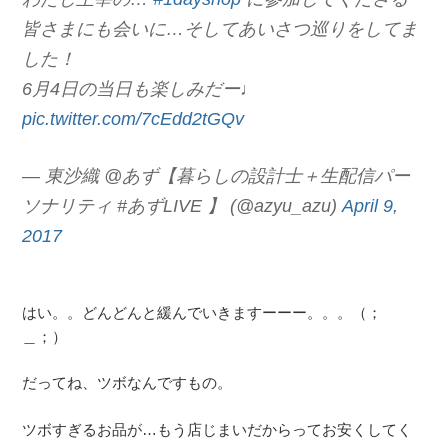
皆さまにも会いに…そしてあいさつ巡りをしてま
した！
6月4日の当日も楽しみだー♩
pic.twitter.com/7cEdd2tGQv
— 東沙織 @あず【暮らしの設計士＋生配信パー
ソナリティ #あずLIVE 】 (@azyu_azu)
April 9,
2017
はい。。どんどんと緩んでいきますーーー。。。（；
＿；）
だってね、ツボなんですもの。
ツボすぎるお品が…もう店じまいだからってお安くしてく