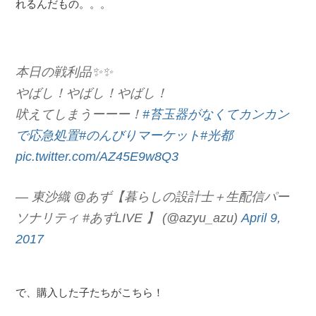
れるんだもの。。。
本日の戦利品✨✨
やばし！やばし！やばし！
吠えてしまうーーー！
#苔玉器がなくてカンカン
で応急処置
#のんびりマーケット
#光都
pic.twitter.com/AZ45E9w8Q3
— 東沙織 @あず【暮らしの設計士＋生配信パー
ソナリティ #あずLIVE 】 (@azyu_azu)
April 9,
2017
で、購入した子たちがこちら！