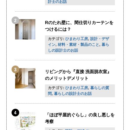
計士のお話
Rのたれ壁に、間仕切りカーテンを
つけるには？
カテゴリ:
ひまわり工房
,
設計・デザ
イン
,
材料・素材・製品のこと
,
暮ら
しの設計士のお話
リビングから『直接 洗面脱衣室』
のメリットデメリット
カテゴリ:
ひまわり工房
,
暮らしの質
問
,
暮らしの設計士のお話
「ほぼ平屋的ぐらし」の良し悪しを
考察