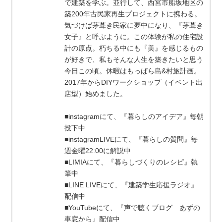
で建築を学ぶ。並行して、西宮市船坂地区の
築200年古民家再生プロジェクトに携わる。
気づけば茅葺き民家に夢中になり、『茅葺き
女子』と呼ぶように。この体験が私の住宅設
計の原点。朽ちる中にも『美』を感じるもの
が好きで、私もそんな人生を築きたいと思う
今日この頃。休暇はもっぱら島&村旅計画。
2017年からDIYワークショップ（イベント出
店型）始めました。
■instagramにて、『暮らしのアイデア』毎朝
投下中
■instagramLIVEにて、『暮らしの質問』毎
週金曜22:00に解説中
■LIMIAにて、『暮らしづくりのレシピ』執
筆中
■LINE LIVEにて、『建築学生応援ラジオ』
配信中
■YouTubeにて、『声で聴くブログ あずの
車窓から』配信中