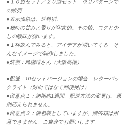
●１０袋セット／２０袋セット ※２パターンで
の販売
●表示価格は、送料別。
●独特の甘みと香りが印象的。その後、コクと少
しの酸味が漂います。
●１杯飲んでみると、アイデアが湧いてくる そ
んなイメージで制作しました。
●焙煎：島珈琲さん（大阪高槻）
●配送：10セットバージョンの場合、レターパッ
クライト（対面ではなく郵便受け）
●留意点１：納期約1週間。配送方法の変更は、原
則応えられません。
●留意点２：個包装としていますが、贈答箱は用
意できません。ご自身でお願いします。