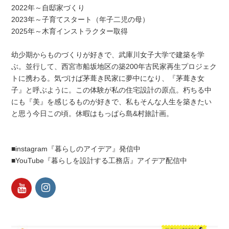
2022年～自邸家づくり
2023年～子育てスタート（年子二児の母）
2025年～木育インストラクター取得
幼少期からものづくりが好きで、武庫川女子大学で建築を学
ぶ。並行して、西宮市船坂地区の築200年古民家再生プロジェク
トに携わる。気づけば茅葺き民家に夢中になり、『茅葺き女
子』と呼ぶように。この体験が私の住宅設計の原点。朽ちる中
にも『美』を感じるものが好きで、私もそんな人生を築きたい
と思う今日この頃。休暇はもっぱら島&村旅計画。
■instagram『暮らしのアイデア』発信中
■YouTube『暮らしを設計する工務店』アイデア配信中