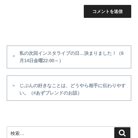
投
稿
前
私の次回インスタライブの日…決まりました！（6
の
月14日金曜22:00～）
ナ
投
ビ
稿
ゲ
次
じぶんの好きなことは、どうやら相手に伝わりやす
ー
の
い。（#あずブレンドのお話）
シ
投
稿
ョ
ン
検
検
索
索: