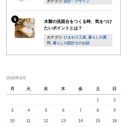
カテゴリ:
設計・デザイン
木製の洗面台をつくる時、気をつけ
たいポイントとは？
カテゴリ:
ひまわり工房
,
暮らしの質
問
,
暮らしの設計士のお話
2026年8月
月
火
水
木
金
土
日
1
2
3
4
5
6
7
8
9
10
11
12
13
14
15
16