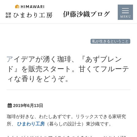
コ
私が生きるということ
ン
テ
アイデアが湧く珈琲、『あずブレン
ン
ド』を販売スタート。甘くてフルーテ
ツ
ィな香りをどうぞ。
へ
ス
キ
ッ
2019年6月13日
プ
珈琲が好きな、わたしあずです。リラックスできる家研究
所、
ひまわり工房
（暮らしの設計士）東沙織です。