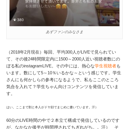
あずファンのみなさま
（2018年2月現在）毎回、平均300人がLIVEで見られてい
て、その後24時間限定内に1500～2000人近い視聴者数にの
ぼる私のinstagramLIVE。その中には、熱心な
学生視聴者
も
います。数にして5～10％いるかな～という感じです。学生
さんにも何かしらの参考になるようで、私もここのところ
気合を入れて？学生ちゃん向けコンテンツを発信していま
す。
はい。ここまで割と本人がドヤ顔でまじめに書いています。汗）
60分のLIVE時間の中で２本立て構成で発信しているのです
が、なかなか後半が時間押されてちぎれがち。。汗） そ