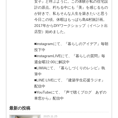
女子』と呼ぶように。この体験が私の住宅設
計の原点。朽ちる中にも『美』を感じるもの
が好きで、私もそんな人生を築きたいと思う
今日この頃。休暇はもっぱら島&村旅計画。
2017年からDIYワークショップ（イベント出
店型）始めました。
■instagramにて、『暮らしのアイデア』毎朝
投下中
■instagramLIVEにて、『暮らしの質問』毎
週金曜22:00に解説中
■LIMIAにて、『暮らしづくりのレシピ』執
筆中
■LINE LIVEにて、『建築学生応援ラジオ』
配信中
■YouTubeにて、『声で聴くブログ あずの
車窓から』配信中
最新の投稿
2025.11.25