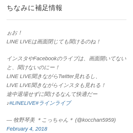
ちなみに補足情報
ぉお！
LINE LIVEは画面閉じても聞けるのね！
インスタやFacebookのライブは、画面開いてない
と、聞けないのにー！
LINE LIVE聞きながらTwitter見れるし、
LIVE LIVE聞きながらインスタも見れる！
途中退場せずに聞けるなんて快適だー
♪
#LINELIVE
#ラインライブ
— 牧野琴美 ＊こっちゃん＊ (@kocchan5959)
February 4, 2018