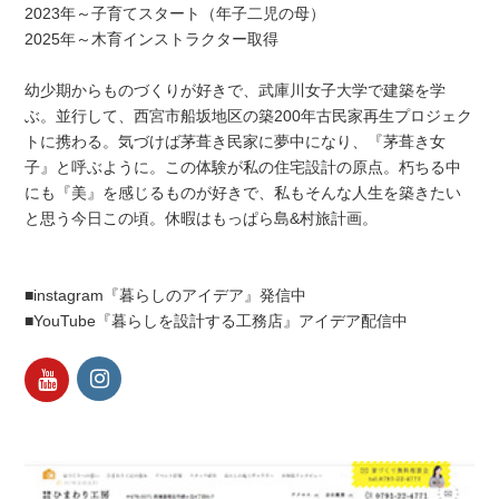
2023年～子育てスタート（年子二児の母）
2025年～木育インストラクター取得
幼少期からものづくりが好きで、武庫川女子大学で建築を学
ぶ。並行して、西宮市船坂地区の築200年古民家再生プロジェク
トに携わる。気づけば茅葺き民家に夢中になり、『茅葺き女
子』と呼ぶように。この体験が私の住宅設計の原点。朽ちる中
にも『美』を感じるものが好きで、私もそんな人生を築きたい
と思う今日この頃。休暇はもっぱら島&村旅計画。
■instagram『暮らしのアイデア』発信中
■YouTube『暮らしを設計する工務店』アイデア配信中