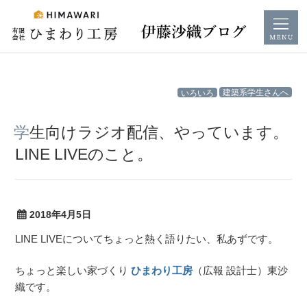
コ
いろいろ
建築系学生さんへ
ン
テ
学生向けラジオ配信、やっています。
ン
LINE LIVEのこと。
ツ
へ
ス
キ
2018年4月5日
ッ
LINE LIVEについてちょっと熱く語りたい、私あずです。
プ
ちょっと楽しい家づくり
ひまわり工房
（広報 設計士）東沙
織です。