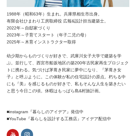
1988年（昭和63年）生まれ。兵庫県相生市出身。
有限会社ひまわり工房取締役 広報&設計担当建築士。
2022年～自邸家づくり
2023年～子育てスタート（年子二児の母）
2025年～木育インストラクター取得
幼少期からものづくりが好きで、武庫川女子大学で建築を学
ぶ。並行して、西宮市船坂地区の築200年古民家再生プロジェク
トに携わる。気づけば茅葺き民家に夢中になり、『茅葺き女
子』と呼ぶように。この体験が私の住宅設計の原点。朽ちる中
にも『美』を感じるものが好きで、私もそんな人生を築きたい
と思う今日この頃。休暇はもっぱら島&村旅計画。
■instagram『暮らしのアイデア』発信中
■YouTube『暮らしを設計する工務店』アイデア配信中