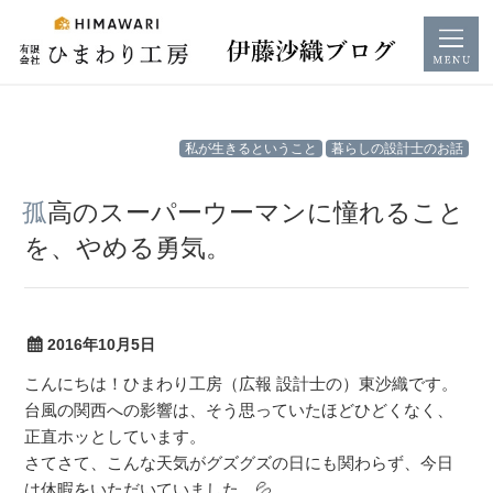
コ
私が生きるということ
暮らしの設計士のお話
ン
テ
孤高のスーパーウーマンに憧れること
ン
を、やめる勇気。
ツ
へ
ス
キ
2016年10月5日
ッ
こんにちは！ひまわり工房（広報 設計士の）東沙織です。
プ
台風の関西への影響は、そう思っていたほどひどくなく、
正直ホッとしています。
さてさて、こんな天気がグズグズの日にも関わらず、今日
は休暇をいただいていました。💦