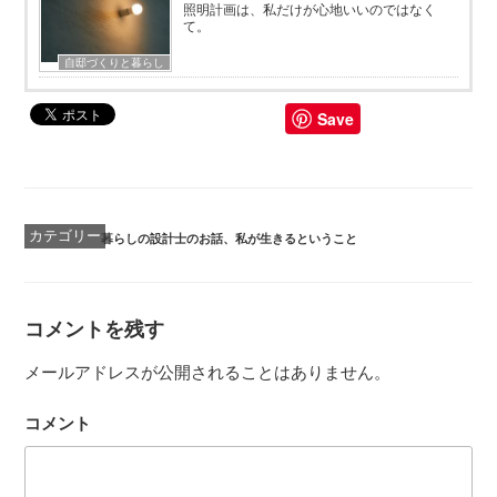
照明計画は、私だけが心地いいのではなく
て。
自邸づくりと暮らし
Save
カ
暮らしの設計士のお話
、
私が生きるということ
テ
ゴ
リ
ー
コメントを残す
メールアドレスが公開されることはありません。
コメント