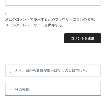
次回のコメントで使用するためブラウザーに自分の名前、
メールアドレス、サイトを保存する。
投
稿
前
ふぅ、頭から蒸気が出っぱなしの１日でした。
の
ナ
投
ビ
稿
次
秋の夜長。
ゲ
の
ー
投
シ
稿