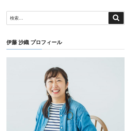
ョ
ン
検
検
索
索:
伊藤 沙織 プロフィール