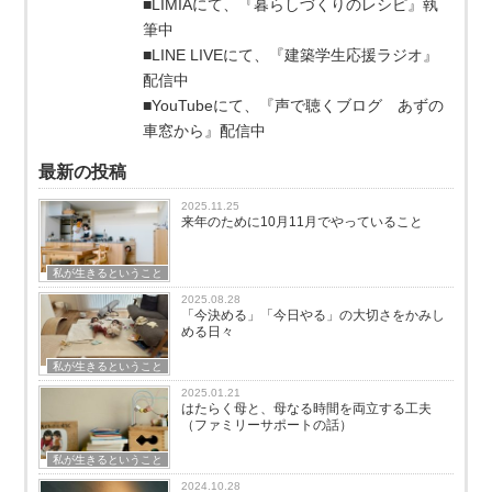
■LIMIAにて、『暮らしづくりのレシピ』執
筆中
■LINE LIVEにて、『建築学生応援ラジオ』
配信中
■YouTubeにて、『声で聴くブログ あずの
車窓から』配信中
最新の投稿
2025.11.25
来年のために10月11月でやっていること
私が生きるということ
2025.08.28
「今決める」「今日やる」の大切さをかみし
める日々
私が生きるということ
2025.01.21
はたらく母と、母なる時間を両立する工夫
（ファミリーサポートの話）
私が生きるということ
2024.10.28