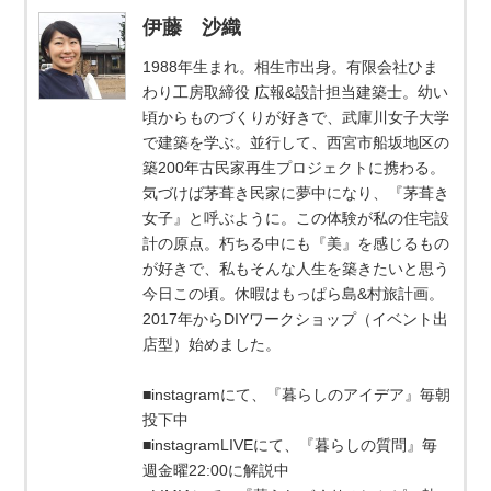
伊藤 沙織
1988年生まれ。相生市出身。有限会社ひま
わり工房取締役 広報&設計担当建築士。幼い
頃からものづくりが好きで、武庫川女子大学
で建築を学ぶ。並行して、西宮市船坂地区の
築200年古民家再生プロジェクトに携わる。
気づけば茅葺き民家に夢中になり、『茅葺き
女子』と呼ぶように。この体験が私の住宅設
計の原点。朽ちる中にも『美』を感じるもの
が好きで、私もそんな人生を築きたいと思う
今日この頃。休暇はもっぱら島&村旅計画。
2017年からDIYワークショップ（イベント出
店型）始めました。
■instagramにて、『暮らしのアイデア』毎朝
投下中
■instagramLIVEにて、『暮らしの質問』毎
週金曜22:00に解説中