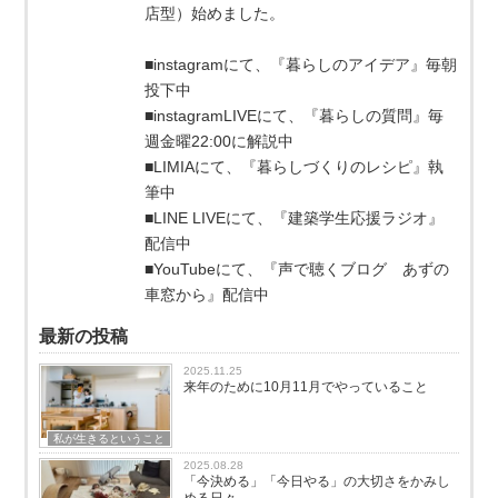
店型）始めました。
■instagramにて、『暮らしのアイデア』毎朝
投下中
■instagramLIVEにて、『暮らしの質問』毎
週金曜22:00に解説中
■LIMIAにて、『暮らしづくりのレシピ』執
筆中
■LINE LIVEにて、『建築学生応援ラジオ』
配信中
■YouTubeにて、『声で聴くブログ あずの
車窓から』配信中
最新の投稿
2025.11.25
来年のために10月11月でやっていること
私が生きるということ
2025.08.28
「今決める」「今日やる」の大切さをかみし