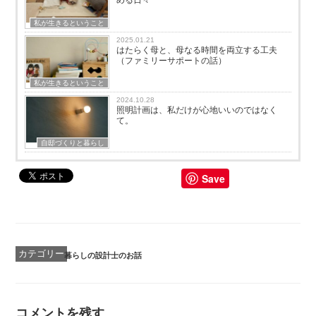
める日々
私が生きるということ
2025.01.21
はたらく母と、母なる時間を両立する工夫
（ファミリーサポートの話）
私が生きるということ
2024.10.28
照明計画は、私だけが心地いいのではなく
て。
自邸づくりと暮らし
Save
カ
暮らしの設計士のお話
テ
ゴ
リ
ー
コメントを残す