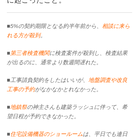
■5%の契約期限となる約半年前から、
相談に来ら
れる方が殺到
。
■
第三者検査機関
に検査案件が殺到し、検査結果
が出るのに、通常より数週間遅れた。
■工事請負契約をしたはいいが、
地盤調査や改良
工事の予約
がなかなかとれなかった。
■
地鎮祭
の神主さんも建築ラッシュに伴って、希
望日程が予約できなかった。
■
住宅設備機器のショールーム
は、平日でも連日