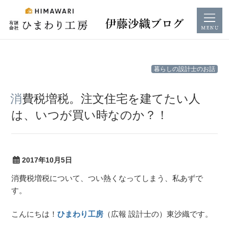
コ
暮らしの設計士のお話
ン
テ
消費税増税。注文住宅を建てたい人
ン
は、いつが買い時なのか？！
ツ
へ
ス
キ
2017年10月5日
ッ
消費税増税について、つい熱くなってしまう、私あずで
プ
す。
こんにちは！
ひまわり工房
（広報 設計士の）東沙織です。