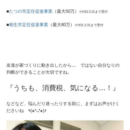
■
たつの市定住促進事業
（最大50万）
※H32.3.31まで受付
■
相生市定住促進事業
（最大80万）
※H31.3.31まで受付
友達が家づくりに動き出したから… ではない自分なりの
判断ができることが大切ですね。
『うちも、消費税、気になる…！
』
などなど、悩んだり迷ったりする前に、まずはお声がけく
ださいね ٩(๑❛ᴗ❛๑)۶