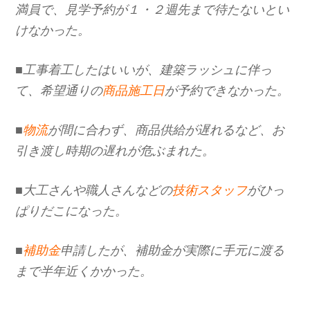
満員で、見学予約が１・２週先まで待たないとい
けなかった。
■工事着工したはいいが、建築ラッシュに伴っ
て、希望通りの
商品施工日
が予約できなかった。
■
物流
が間に合わず、商品供給が遅れるなど、お
引き渡し時期の遅れが危ぶまれた。
■大工さんや職人さんなどの
技術スタッフ
がひっ
ぱりだこになった。
■
補助金
申請したが、補助金が実際に手元に渡る
まで半年近くかかった。