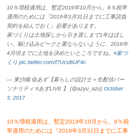
10％増税適用は、暫定2019年10月から。8％税率
適用のためには『2019年3月31日までに工事請負
契約を結んでおく』必要があります。
家づくりは土地探しから引き渡しまで1年はほし
い。駆け込みピークと重ならないように、2018年
4月頃までに土地を決めたいところですね。
#家づ
くり
pic.twitter.com/f7UcvBUF4c
— 東沙織 @あず【暮らしの設計士＋生配信パー
ソナリティ #あずLIVE 】 (@azyu_azu)
October
3, 2017
10％増税適用は、暫定2019年10月から。8％税
率適用のためには『2019年3月31日までに工事