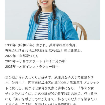
1988年（昭和63年）生まれ。兵庫県相生市出身。
有限会社ひまわり工房取締役 広報&設計担当建築士。
2022年～自邸家づくり
2023年～子育てスタート（年子二児の母）
2025年～木育インストラクター取得
幼少期からものづくりが好きで、武庫川女子大学で建築を学
ぶ。並行して、西宮市船坂地区の築200年古民家再生プロジェク
トに携わる。気づけば茅葺き民家に夢中になり、『茅葺き女
子』と呼ぶように。この体験が私の住宅設計の原点。朽ちる中
にも『美』を感じるものが好きで、私もそんな人生を築きたい
と思う今日この頃。休暇はもっぱら島&村旅計画。