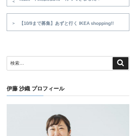
の
ナ
投
ビ
稿
次
【10/9まで募集】あずと行く IKEA shopping!!
ゲ
の
ー
投
シ
稿
ョ
ン
検
検
索
索:
伊藤 沙織 プロフィール