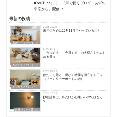
■YouTubeにて、『声で聴くブログ あずの
車窓から』配信中
最新の投稿
2025.11.25
来年のために10月11月でやっていること
私が生きるということ
2025.08.28
「今決める」「今日やる」の大切さをかみし
める日々
私が生きるということ
2025.01.21
はたらく母と、母なる時間を両立する工夫
（ファミリーサポートの話）
私が生きるということ
2024.10.28
照明計画は、私だけが心地いいのではなく
て。
自邸づくりと暮らし