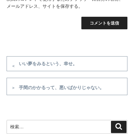
メールアドレス、サイトを保存する。
投
稿
前
いい夢をみるという、幸せ。
の
ナ
投
ビ
稿
次
手間のかかるって、悪いばかりじゃない。
ゲ
の
ー
投
シ
稿
ョ
ン
検
検
索
索: