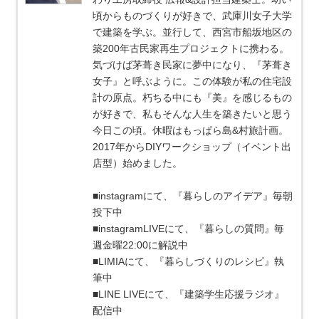
頃からものづくりが好きで、武庫川女子大学
で建築を学ぶ。並行して、西宮市船坂地区の
築200年古民家再生プロジェクトに携わる。
気づけば茅葺き民家に夢中になり、『茅葺き
女子』と呼ぶように。この体験が私の住宅設
計の原点。朽ちる中にも『美』を感じるもの
が好きで、私もそんな人生を築きたいと思う
今日この頃。休暇はもっぱら島&村旅計画。
2017年からDIYワークショップ（イベント出
店型）始めました。
■instagramにて、『暮らしのアイデア』毎朝
投下中
■instagramLIVEにて、『暮らしの質問』毎
週金曜22:00に解説中
■LIMIAにて、『暮らしづくりのレシピ』執
筆中
■LINE LIVEにて、『建築学生応援ラジオ』
配信中