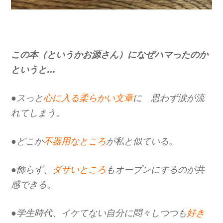
この本（というかお源さん）になぜハマったのか
というと…
●スっと
心に入る柔らかい文章
に 思わず涙が流
れてしまう。
●どこか
不器用なところ
が私と似ている。
●飾らず、
ダサいところ
もオープンにするのが共
感できる。
●学生時代、イケてない自分に悶々しつつも
好き