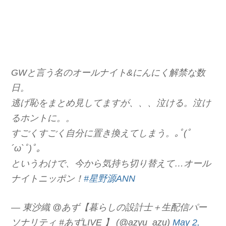
GWと言う名のオールナイト&にんにく解禁な数
日。
逃げ恥をまとめ見してますが、、、泣ける。泣け
るホントに。。
すごくすごく自分に置き換えてしまう。｡ﾟ(ﾟ
´ω`ﾟ)ﾟ｡
というわけで、今から気持ち切り替えて…オール
ナイトニッポン！
#星野源ANN
— 東沙織 @あず【暮らしの設計士＋生配信パー
ソナリティ #あずLIVE 】 (@azyu_azu)
May 2,