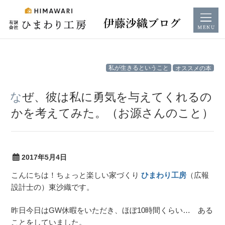
コ
私が生きるということ
オススメの本
ン
テ
なぜ、彼は私に勇気を与えてくれるの
ン
かを考えてみた。（お源さんのこと）
ツ
へ
ス
キ
2017年5月4日
ッ
こんにちは！ちょっと楽しい家づくり
ひまわり工房
（広報
プ
設計士の）東沙織です。
昨日今日はGW休暇をいただき、ほぼ10時間くらい… ある
ことをしていました。