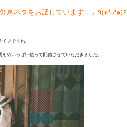
週末、『ぐだぐだと、暮らしの知恵ネタをお話しています。』٩(๑❛ᴗ❛๑)۶
ライブですね。
間をめいっぱい使って配信させていただきました。