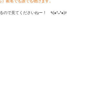
ら）匿名でも誰でも聴けます。
また、instagramのストーリー機能に日時予告するので見てくださいねー！ ٩(๑❛ᴗ❛๑)۶