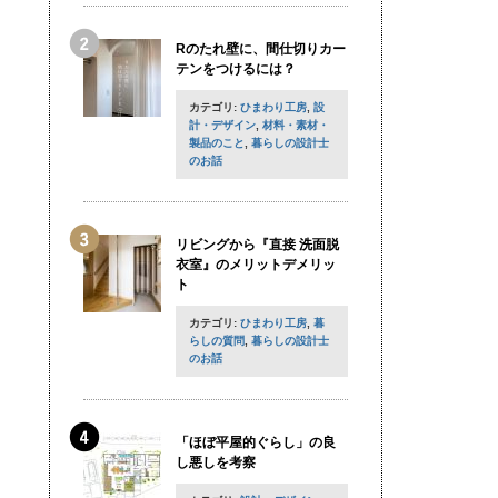
Rのたれ壁に、間仕切りカー
テンをつけるには？
カテゴリ:
ひまわり工房
,
設
計・デザイン
,
材料・素材・
製品のこと
,
暮らしの設計士
のお話
リビングから『直接 洗面脱
衣室』のメリットデメリッ
ト
カテゴリ:
ひまわり工房
,
暮
らしの質問
,
暮らしの設計士
のお話
「ほぼ平屋的ぐらし」の良
し悪しを考察