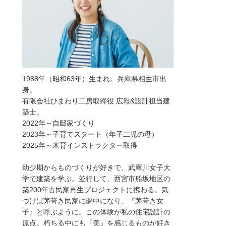
1988年（昭和63年）生まれ。兵庫県相生市出
身。
有限会社ひまわり工房取締役 広報&設計担当建
築士。
2022年～自邸家づくり
2023年～子育てスタート（年子二児の母）
2025年～木育インストラクター取得
幼少期からものづくりが好きで、武庫川女子大
学で建築を学ぶ。並行して、西宮市船坂地区の
築200年古民家再生プロジェクトに携わる。気
づけば茅葺き民家に夢中になり、『茅葺き女
子』と呼ぶように。この体験が私の住宅設計の
原点。朽ちる中にも『美』を感じるものが好き