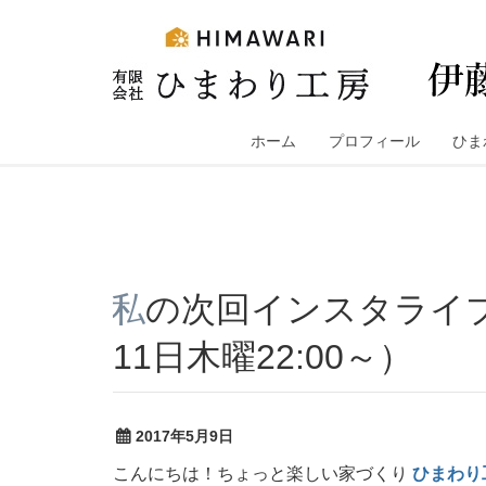
コ
ン
テ
ン
ツ
へ
ホーム
プロフィール
ひま
ス
キ
ッ
プ
私の次回インスタライブの日…決まりました！（5月
11日木曜22:00～）
2017年5月9日
こんにちは！ちょっと楽しい家づくり
ひまわり